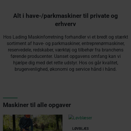
Lease Plus
Problemfri leasing af
Alt i have-/parkmaskiner til private og
din Husqvarna
erhverv
maskine.
Hos Lading Maskinforretning forhandler vi et bredt og stærkt
Læs
sortiment af have- og parkmaskiner, entreprenørmaskiner,
mere
reservedele, redskaber, værktøj og tilbehør fra branchens
førende producenter. Uanset opgavens omfang kan vi
hjælpe dig med det rette udstyr. Hos os går kvalitet,
brugervenlighed, økonomi og service hånd i hånd.
Maskiner til alle opgaver
LØVBLÆS