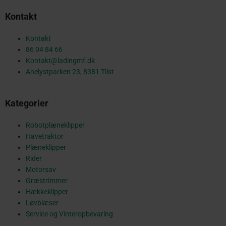
c
Kontakt
e
Kontakt
86 94 84 66
Kontakt@ladingmf.dk
b
Anelystparken 23, 8381 Tilst
Kategorier
o
Robotplæneklipper
Havetraktor
o
Plæneklipper
Rider
Motorsav
Græstrimmer
k
Hækkeklipper
Løvblæser
Service og Vinteropbevaring