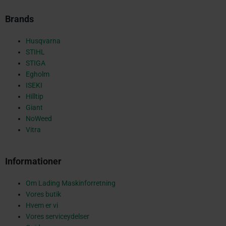
-
Brands
s
Husqvarna
STIHL
STIGA
Egholm
q
ISEKI
Hilltip
Giant
NoWeed
u
Vitra
Informationer
a
Om Lading Maskinforretning
Vores butik
r
Hvem er vi
Vores serviceydelser