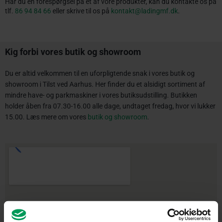
Har du en forespørgsel på et af vore produkter, kan du kontakte os på
tlf.
86 94 84 66
eller skrive til os på
kontakt@ladingmf.dk
.
Kig forbi vores butik og showroom
Du er altid velkommen til en uforpligtende snak i vores butik og
showroom i Tilst ved Aarhus. Her finder du et alsidigt sortiment af
mindre have- og parkmaskiner i vores butiksudstilling. Butikken
holder åben fra 07.30-16.00 alle dage, undtaget fredag, hvor vi lukker
15.00. Læs mere om vores
butik og showroom
.