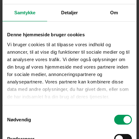
Samtykke
Detaljer
Om
Denne hjemmeside bruger cookies
Vi bruger cookies til at tilpasse vores indhold og
annoncer, til at vise dig funktioner til sociale medier og til
at analysere vores trafik. Vi deler også oplysninger om
din brug af vores hjemmeside med vores partnere inden
Officiel forhandler af branchens stærkeste
for sociale medier, annonceringspartnere og
analysepartnere. Vores partnere kan kombinere disse
brands
data med andre oplysninger, du har givet dem, eller som
de har indsamlet fra din brug af deres tjenester.
Samtykkevalg
Nødvendig
Præferencer