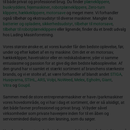
til både privat og professionel brug. Du finder
plæneklippere
,
buskryddere
,
fejemaskiner
,
robotplæneklippere
,
Zero-turn
klippere
,
hækkeklippere
,
motorsave
og meget mere. Vi forhandler
også tilbehør og ekstraudstyr til diverse maskiner. Mangler du
batterier og opladere
,
sikkerhedsudstyr
,
tilbehør til motorsave
,
tilbehør til robotplæneklippere
eller lignende, finder du et bredt udvalg
hos Lading Masinforretning.
Vores største ønske er, at vores kunder får den bedste oplevelse, før,
under og efter købet af en ny maskine. Om det er en motorsav,
hækkeklipper, havetraktor eller en redskabsbærer, yder vi samme
entusiasme og passion for at give dig den bedste købsoplevelse. Af
den grund har vi samlet et stærkt sortiment af branchens stærkeste
brands, og vi er stolte af, at være forhandler af blandt andet
STIGA
,
Husqvarna
,
STIHL
,
ARS
,
Volpi
,
NoWeed
,
Melex
,
Egholm
,
Giant
,
Vitra
og
Goupil
.
Sammen med de store entreprenørmaskiner er have-/parkmaskiner
vores hovedområde, og vi har i dag et sortiment, der er så alsidigt, at
det både favner professionel og privat brug. Vi byder såvel
virksomheder som private haveejere inden for til en åben og
serviceminded dialog om den løsning, som du søger.