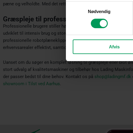
pæne og velholdte. Med det rette udstyr bliver græsplejen både hu
Samtykkevalg
Nødvendig
Græspleje til professionelle
Professionelle brugere stiller høje krav til driftssikkerhed, komfo
udviklet til intensiv brug og store arbejdsopgaver. Havetraktorer, 
professionelle robotplæneklippere gør det muligt at vedligeholde 
Afvis
erhvervsarealer effektivt, samtidig med at arbejdet udføres med h
Uanset om du søger en komplet løsning til græspleje eller blot øn
stort udvalg af kvalitetsmaskiner og tilbehør hos Lading Maskinfo
der passer bedst til dine behov. Kontakt os på
shop@ladingmf.dk
showroom i Tilst ved Aarhus
.