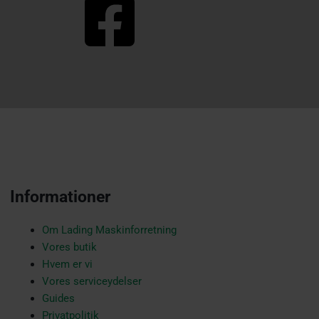
F
a
c
e
Informationer
b
Om Lading Maskinforretning
Vores butik
Hvem er vi
o
Vores serviceydelser
Guides
Privatpolitik