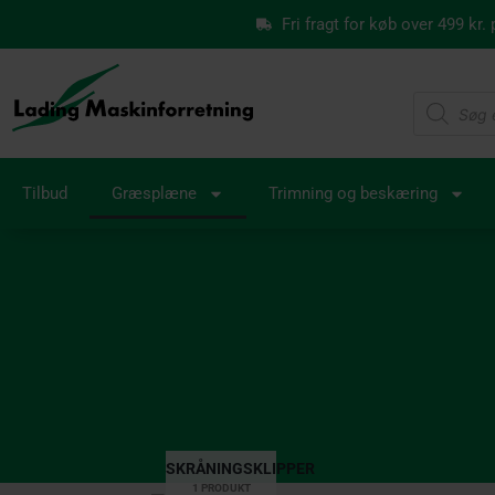
Gå
Fri fragt for køb over 499 kr.
til
indholdet
Products
search
Tilbud
Græsplæne
Trimning og beskæring
SKRÅNINGSKLIPPER
1 PRODUKT