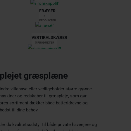
FRÆSER
6
PRODUKTER
VERTIKALSKÆRER
5 PRODUKTER
elplejet græsplæne
ndre villahave eller vedligeholder større grønne
 maskiner og redskaber til græspleje, som gør
 Vores sortiment dækker både batteridrevne og
edst til dine behov.
der du kvalitetsudstyr til både private haveejere og