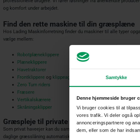
professionelle brugere. Vi fører løsninger fra anerkendte producen
og komfort under arbejdet.
Find den rette maskine til din græsplæne
Hos Lading Maskinforretning finder du maskiner til alle typer opg
vælge mellem:
Robotplæneklippere
Plæneklippere
Havetraktorer
Frontklippere
og
klippeaggregater
Samtykke
Zero Turn riders
Fræsere
Denne hjemmeside bruger c
Vertikalskærere
Skråningsklipper
Vi bruger cookies til at tilpas
vores trafik. Vi deler også 
Græspleje til private
annonceringspartnere og anal
Som privat haveejer kan du sammensætte en løsning, der passer t
dem, eller som de har indsaml
daglige græsslåning automatisk, mens havetraktorer og frontkli