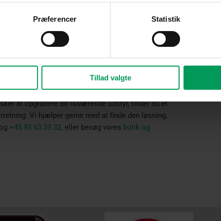
rtigere og mere effektiv.
Præferencer
Statistik
rt og kapacitet. Derfor finder du maskiner, som er
frontklippere, Zero Turn plæneklippere og
parker, boligforeninger, sportsanlæg og
Tillad valgte
øj præcision.
sker at opgradere dit nuværende udstyr, finder du et
rretning. Vi hjælper gerne med at finde den løsning,
og
+45 93 63 33 32
, eller besøg vores
butik og