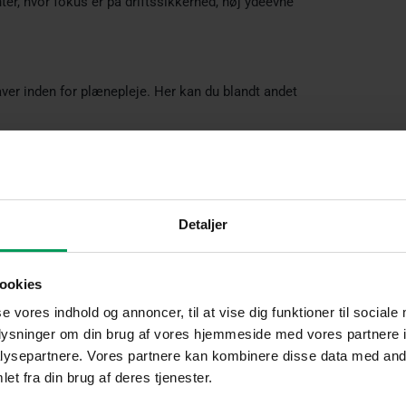
ter, hvor fokus er på driftssikkerhed, høj ydeevne
aver inden for plænepleje. Her kan du blandt andet
Detaljer
ookies
se vores indhold og annoncer, til at vise dig funktioner til sociale
oplysninger om din brug af vores hjemmeside med vores partnere i
ysepartnere. Vores partnere kan kombinere disse data med andr
il netop din have. Robotplæneklippere klarer den
et fra din brug af deres tjenester.
ppere hjælper med at holde de store græsområder