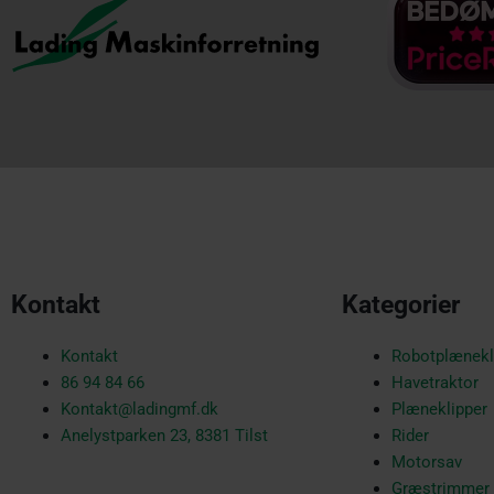
Kontakt
Kategorier
Kontakt
Robotplænekl
86 94 84 66
Havetraktor
Kontakt@ladingmf.dk
Plæneklipper
Anelystparken 23, 8381 Tilst
Rider
Motorsav
Græstrimmer