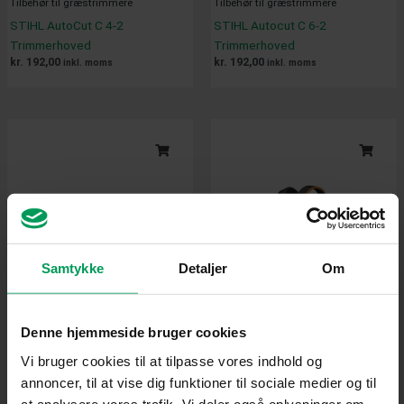
Tilbehør til græstrimmere
Tilbehør til græstrimmere
STIHL AutoCut C 4-2
STIHL Autocut C 6-2
Trimmerhoved
Trimmerhoved
kr.
192,00
kr.
192,00
inkl. moms
inkl. moms
Samtykke
Detaljer
Om
Denne hjemmeside bruger cookies
Vi bruger cookies til at tilpasse vores indhold og
annoncer, til at vise dig funktioner til sociale medier og til
at analysere vores trafik. Vi deler også oplysninger om