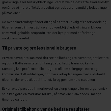
græsklinge eller buskrydderklinge. Ved at vælge det rette skæreudstyr
opnår du et mere effektivt resultat og reducerer samtidig belastningen
på maskinen.
Ud over skæreudstyr finder du også et stort udvalg af reservedele og
tilbehør som trimmertråd, seler og værktøj til udskiftning af klinger
samt vedligeholdelsesprodukter, der hjælper med at forlænge
maskinens levetid.
Til private og professionelle brugere
Private haveejere kan med det rette tilbehør gøre havearbejdet lettere
og opnå flotte resultater omkring bede, hegn, træer og kanter.
Samtidig kan professionelle brugere, såsom anlægsgartnere og
kommunale driftsafdelinger, optimere arbejdsgangen med slidstærkt
tilbehør, der er udviklet til intensiv brug gennem hele sæsonen.
Et korrekt tilpasset trimmerhoved, en skarp klinge eller en ergonomisk
sele kan gøre en mærkbar forskel, når maskinen anvendes i mange
timer ad gangen.
Originalt tilbehør giver de bedste resultater