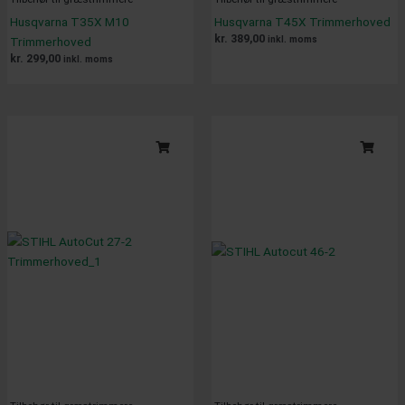
Husqvarna T35X M10
Husqvarna T45X Trimmerhoved
kr.
389,00
inkl. moms
Trimmerhoved
kr.
299,00
inkl. moms
Original
Current
price
price
was:
is:
kr. 325,00.
kr. 295,00.