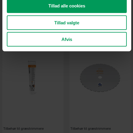
Tilbehør til græstrimmere
Tilbehør til græstrimmere
Tillad alle cookies
STIHL batteritaske med sele
STIHL Care og Clean Kit FS Plus
kr.
585,00
kr.
225,00
inkl. moms
inkl. moms
Tillad valgte
Afvis
Tilbehør til græstrimmere
Tilbehør til græstrimmere