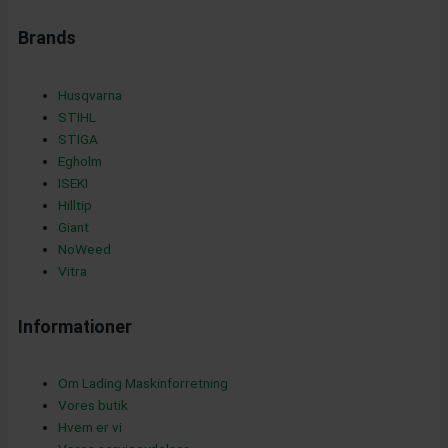
-
Brands
s
Husqvarna
STIHL
STIGA
q
Egholm
ISEKI
Hilltip
u
Giant
NoWeed
Vitra
a
Informationer
Om Lading Maskinforretning
r
Vores butik
Hvem er vi