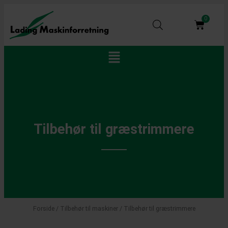
Gå
til
0
Kurv
indholdet
Main
Menu
Tilbehør til græstrimmere
Forside
/
Tilbehør til maskiner
/ Tilbehør til græstrimmere