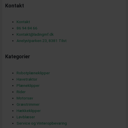
Kontakt
e
Kontakt
86 94 84 66
b
Kontakt@ladingmf.dk
Anelystparken 23, 8381 Tilst
o
Kategorier
Robotplæneklipper
o
Havetraktor
Plæneklipper
Rider
Motorsav
k
Græstrimmer
Hækkeklipper
Løvblæser
Service og Vinteropbevaring