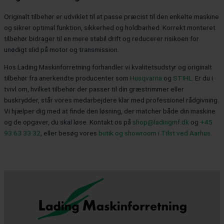
Originalt tilbehør er udviklet til at passe præcist til den enkelte maskine
og sikrer optimal funktion, sikkerhed og holdbarhed. Korrekt monteret
tilbehør bidrager til en mere stabil drift og reducerer risikoen for
unødigt slid på motor og transmission.
Hos Lading Maskinforretning forhandler vi kvalitetsudstyr og originalt
tilbehør fra anerkendte producenter som
Husqvarna
og
STIHL
. Er du i
tvivl om, hvilket tilbehør der passer til din græstrimmer eller
buskrydder, står vores medarbejdere klar med professionel rådgivning.
Vi hjælper dig med at finde den løsning, der matcher både din maskine
og de opgaver, du skal løse. Kontakt os på
shop@ladingmf.dk
og
+45
93 63 33 32
, eller besøg vores
butik og showroom i Tilst ved Aarhus
.