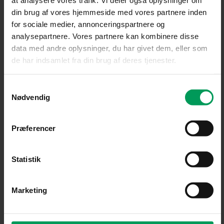
Tilbehør til græstrimmere
Tilbehør til græstrimmere
din brug af vores hjemmeside med vores partnere inden
STIHL Autocut C26-2
STIHL Bæresele
for sociale medier, annonceringspartnere og
kr.
495,00
inkl. moms
Trimmerhoved
kr.
305,00
analysepartnere. Vores partnere kan kombinere disse
inkl. moms
data med andre oplysninger, du har givet dem, eller som
de har indsamlet fra din brug af deres tjenester.
Samtykkevalg
Nødvendig
Præferencer
Statistik
Marketing