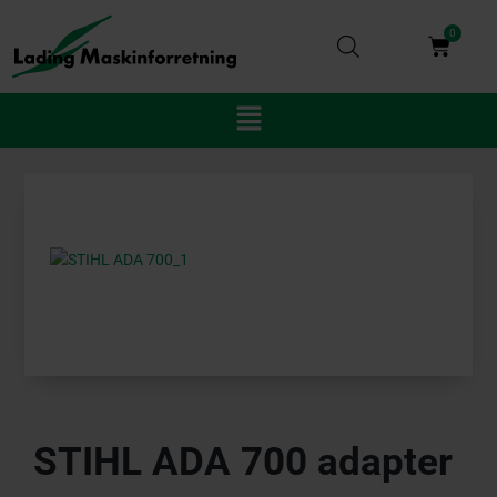
Gå
til
0
Kurv
indholdet
Main
Menu
STIHL ADA 700 adapter