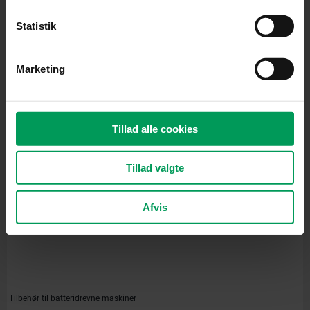
Tilbehør til batteridrevne maskiner
STIHL ADVANCE X-Flex Hoftebælte – M/L
Statistik
inkl. moms
kr.
525,00
Marketing
Tillad alle cookies
Tillad valgte
Afvis
Tilbehør til batteridrevne maskiner