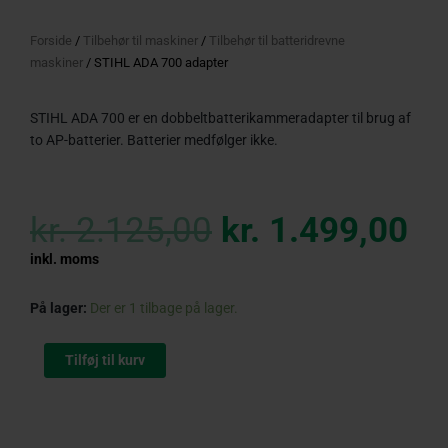
Forside
/
Tilbehør til maskiner
/
Tilbehør til batteridrevne
maskiner
/ STIHL ADA 700 adapter
STIHL ADA 700 er en dobbeltbatterikammeradapter til brug af
to AP-batterier. Batterier medfølger ikke.
Original
Cu
price
pr
kr.
2.125,00
kr.
1.499,00
was:
is:
kr. 2.125,00.
kr
inkl. moms
STIHL
På lager:
Der er 1 tilbage på lager.
ADA
700
Tilføj til kurv
adapter
antal