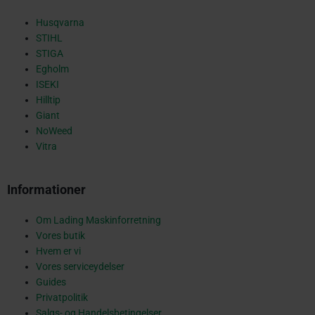
s
Husqvarna
STIHL
STIGA
Egholm
q
ISEKI
Hilltip
Giant
NoWeed
u
Vitra
Informationer
a
Om Lading Maskinforretning
Vores butik
r
Hvem er vi
Vores serviceydelser
Guides
Privatpolitik
Salgs- og Handelsbetingelser