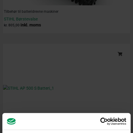
Tilbehør til batteridrevne maskiner
STIHL Børstevalse
inkl. moms
kr.
805,00
Original
Current
price
price
was:
is:
kr. 3.550,00.
kr. 3.399,00.