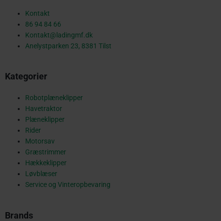
e
Kontakt
86 94 84 66
Kontakt@ladingmf.dk
b
Anelystparken 23, 8381 Tilst
Kategorier
o
Robotplæneklipper
Havetraktor
o
Plæneklipper
Rider
Motorsav
Græstrimmer
k
Hækkeklipper
Løvblæser
Service og Vinteropbevaring
-
Brands