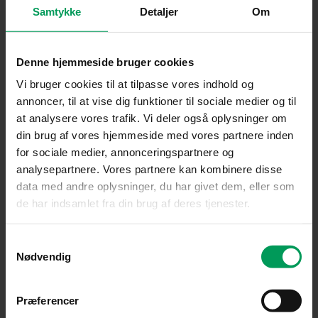
Samtykke
Detaljer
Om
Tilbehør til batteridrevne maskiner
STIHL AP 500 S Batteri
inkl. moms
kr.
3.550,00
kr.
3.399,00
Denne hjemmeside bruger cookies
Vi bruger cookies til at tilpasse vores indhold og
annoncer, til at vise dig funktioner til sociale medier og til
at analysere vores trafik. Vi deler også oplysninger om
din brug af vores hjemmeside med vores partnere inden
for sociale medier, annonceringspartnere og
analysepartnere. Vores partnere kan kombinere disse
data med andre oplysninger, du har givet dem, eller som
de har indsamlet fra din brug af deres tjenester.
Samtykkevalg
Nødvendig
Præferencer