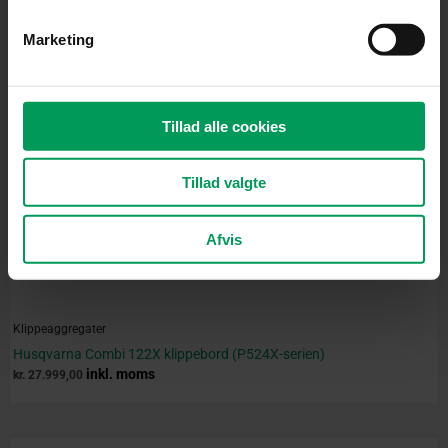
Marketing
Tillad alle cookies
Tillad valgte
Afvis
Klippeaggregater
Husqvarna Combi 122X klippebord (P524X-serien)
inkl. moms
kr.
27.999,00