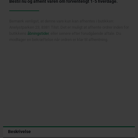
Bestil nu og afhent varen om forventeligt 1-5 hverdage.
Bemærk venligst, at denne vare kun kan afhentes i butikken:
Anelystparken 23, 8381 Tilst. Det er muligt at afhente ordrer inden for
butikkens
åbningstider
, eller senere efter forudgående aftale. Du
modtager en bekræftelse når ordren er klar til afhentning.
Beskrivelse