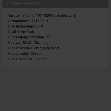
Yderligere information
Husqvarna Combi 103 (R200) specifikationer:
Varenummer
: 9671523-01
Anti-skalperingshjul
: 0
Antal knive
: 3 stk.
Klippeskjold, materiale
: Stål
Knivtype
: BioClip/Discharge
Klippemetode
: Bioklip/bagudkast
Klippebredde
: 103 cm
Klippehøjde
: 25 – 75 mm