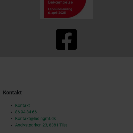
F
a
c
Kontakt
e
Kontakt
86 94 84 66
Kontakt@ladingmf.dk
b
Anelystparken 23, 8381 Tilst