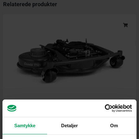
Relaterede produkter
Klippeaggregater
Husqvarna Combi 112i (FM 410i)
Samtykke
Detaljer
Om
inkl. moms
kr.
23.799,00