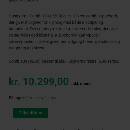
(R200) klippebord
Husqvarna Combi 103 (R200) er et 103 cm combi-klippebord,
der giver mulighed for klipning med både BioClip® og
bagudkast. Det er udstyrret med tre roterende knive, der giver
en særdeles god klipning. Klippebordet kan vippes i
serviceposition, hvilket giver nem adgang til vedligeholdelse og
rengøring af knivene.
Comb 103 (R200) passer til alle Husqvarna riders i 200-serien.
kr.
10.299,00
inkl. moms
Husqvarna
På lager:
Varen er på lager.
Combi
103
Tilføj til kurv
(R200)
klippebord
antal