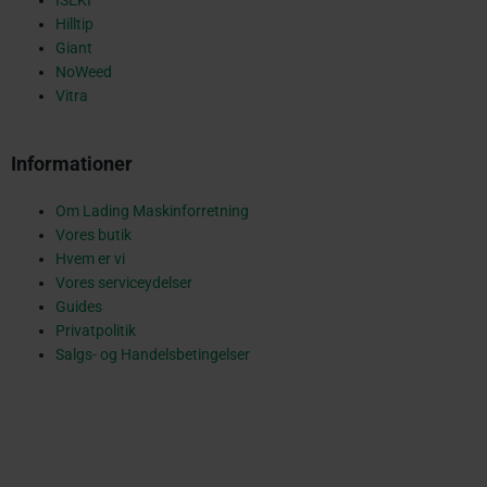
q
Hilltip
Giant
NoWeed
u
Vitra
Informationer
a
Om Lading Maskinforretning
Vores butik
r
Hvem er vi
Vores serviceydelser
Guides
Privatpolitik
e
Salgs- og Handelsbetingelser