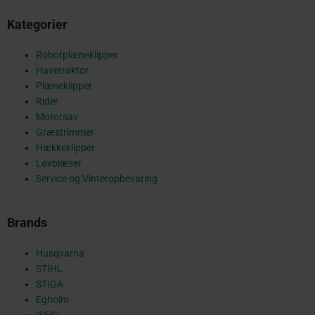
Kategorier
o
Robotplæneklipper
Havetraktor
o
Plæneklipper
Rider
Motorsav
Græstrimmer
k
Hækkeklipper
Løvblæser
Service og Vinteropbevaring
-
Brands
s
Husqvarna
STIHL
STIGA
Egholm
ISEKI