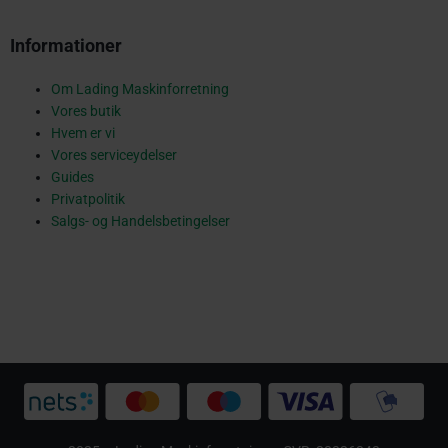
u
Informationer
a
Om Lading Maskinforretning
Vores butik
r
Hvem er vi
Vores serviceydelser
Guides
Privatpolitik
e
Salgs- og Handelsbetingelser