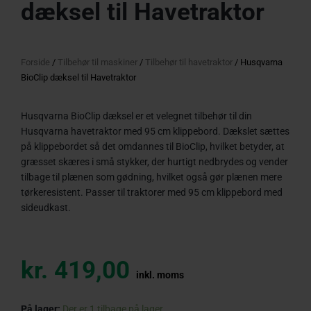
dæksel til Havetraktor
Forside
/
Tilbehør til maskiner
/
Tilbehør til havetraktor
/ Husqvarna
BioClip dæksel til Havetraktor
Husqvarna BioClip dæksel er et velegnet tilbehør til din
Husqvarna havetraktor med 95 cm klippebord. Dækslet sættes
på klippebordet så det omdannes til BioClip, hvilket betyder, at
græsset skæres i små stykker, der hurtigt nedbrydes og vender
tilbage til plænen som gødning, hvilket også gør plænen mere
tørkeresistent. Passer til traktorer med 95 cm klippebord med
sideudkast.
kr.
419,00
inkl. moms
Husqvarna
På lager:
Der er 1 tilbage på lager.