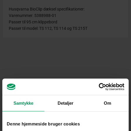
Husqvarna BioClip dæksel specifikationer:
Varenummer: 5388988-01
Passer til 95 cm klippebord
Passer til model: TS 112, TS 114 og TS 215T
Relaterede produkter
Samtykke
Detaljer
Om
Denne hjemmeside bruger cookies