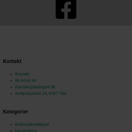
F
a
c
Kontakt
e
Kontakt
86 94 84 66
Kontakt@ladingmf.dk
b
Anelystparken 23, 8381 Tilst
Kategorier
o
Robotplæneklipper
Havetraktor