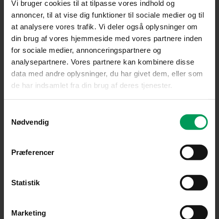
Vi bruger cookies til at tilpasse vores indhold og
annoncer, til at vise dig funktioner til sociale medier og til
at analysere vores trafik. Vi deler også oplysninger om
din brug af vores hjemmeside med vores partnere inden
for sociale medier, annonceringspartnere og
analysepartnere. Vores partnere kan kombinere disse
data med andre oplysninger, du har givet dem, eller som
de har indsamlet fra din brug af deres tjenester.
Tilbehør til havetraktor
Samtykkevalg
Nødvendig
STIGA Kost 100 cm til Park
inkl. moms
kr.
15.599,00
Præferencer
Statistik
Marketing