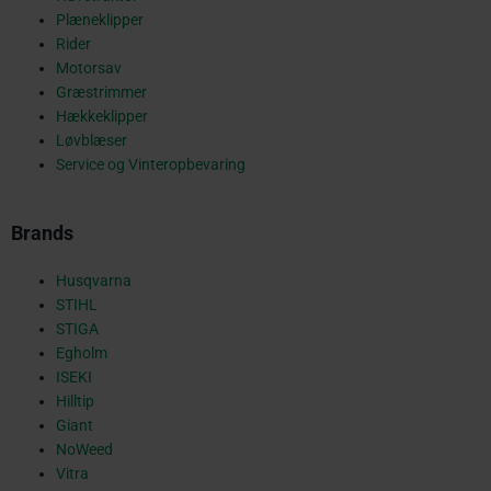
o
Plæneklipper
Rider
Motorsav
Græstrimmer
k
Hækkeklipper
Løvblæser
Service og Vinteropbevaring
-
Brands
s
Husqvarna
STIHL
STIGA
Egholm
q
ISEKI
Hilltip
Giant
NoWeed
Vitra