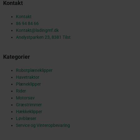
Kontakt
e
Kontakt
86 94 84 66
Kontakt@ladingmf.dk
b
Anelystparken 23, 8381 Tilst
Kategorier
o
Robotplæneklipper
Havetraktor
o
Plæneklipper
Rider
Motorsav
Græstrimmer
k
Hækkeklipper
Løvblæser
Service og Vinteropbevaring