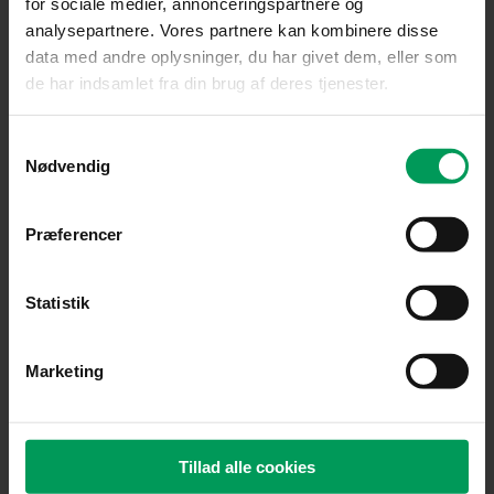
for sociale medier, annonceringspartnere og
analysepartnere. Vores partnere kan kombinere disse
Tilbehør til motorsave
data med andre oplysninger, du har givet dem, eller som
Husqvarna C33 X-CUT 64 | .325″ | 1,3 mm | 38 cm
de har indsamlet fra din brug af deres tjenester.
inkl. moms
kr.
229,00
Samtykkevalg
Nødvendig
Præferencer
Statistik
Marketing
Tillad alle cookies