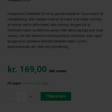
Fældekile 25 cm
Husqvarna Fældekile 25 cm er ganske enkelt et “must-have” til
træfældning. Kiler hjælper med at få træet til at falde i retning
af snittet ved at løfte træet i den retning. Bruges for at
forhindre træet i at klemme saven (eller læne sig bag over mod
saven), når der skæres et snit bagved på stammen. Kan også
bruges til at opskære allerede fældede træer. Lavet i
plastmateriale, der tåler stor påvirkning.
kr.
169,00
inkl. moms
Husqvarna
På lager:
Varen er på lager.
Fældekile
25
-
+
Tilføj til kurv
cm
antal