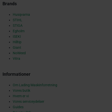
-
Brands
s
Husqvarna
STIHL
STIGA
Egholm
q
ISEKI
Hilltip
Giant
NoWeed
u
Vitra
Informationer
a
Om Lading Maskinforretning
Vores butik
r
Hvem er vi
Vores serviceydelser
Guides