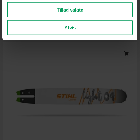
Tilbehør til motorsave
Tillad valgte
Husqvarna Sværd X-Force 38 cm | .325″ | 1,3 mm
inkl. moms
kr.
459,00
Afvis