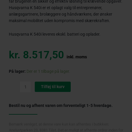
får brugeren en sikker og effektiv løsning til krævende opgaver.
Husqvarna K 540i er et oplagt valg til entreprenører,
anlægsgartnere, brolæggere og håndværkere, der ønsker
maksimal mobilitet uden kompromis med skærekraften.
Husqvarna K 540i leveres ekskl. batteri og oplader.
kr.
8.517,50
inkl. moms
Husqvarna
På lager:
Der er 1 tilbage på lager.
K
540i
Tilføj til kurv
Kapsav
antal
Bestil nu og afhent varen om forventeligt 1-5 hverdage.
Bemærk venligst, at denne vare kun kan afhentes i butikken:
Anelystparken 23, 8381 Tilst. Det er muligt at afhente ordrer inden for