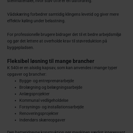
stenmaterialer, hvor støv ofte er en udfordring.
Vådskæring forbedrer samtidig klingens levetid og giver mere
effektiv køling under belastning.
For professionelle brugere bidrager det til et bedre arbejdsmiljø
og gør det lettere at overholde krav til støvreduktion på
byggepladsen.
Fleksibel løsning til mange brancher
K 540i er en alsidig kapsav, som kan anvendes i mange typer
opgaver og brancher:
Bygge- og entreprenørarbejde
Brolægning og belægningsarbejde
Anlægsprojekter
Kommunal vedligeholdelse
Forsynings- og installationsarbejde
Renoveringsprojekter
Indendørs skæreopgaver
Den batteridrevne konstruktion gør maskinen særligt interessant