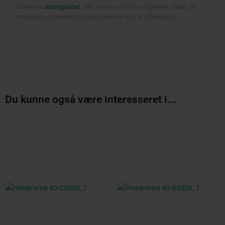
butikkens
åbningstider
, eller senere efter forudgående aftale. Du
modtager en bekræftelse når ordren er klar til afhentning.
Du kunne også være interesseret i...
Original
Current
Original
Current
price
price
price
price
was:
is:
was:
is:
kr. 1.249,00.
kr. 1.065,00.
kr. 3.599,00.
kr. 2.975,00.