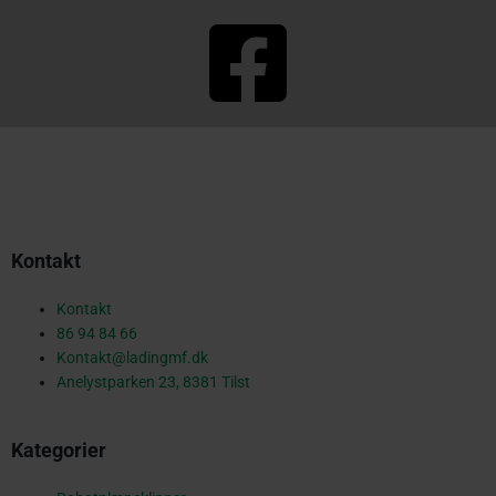
F
a
c
Kontakt
e
Kontakt
86 94 84 66
Kontakt@ladingmf.dk
b
Anelystparken 23, 8381 Tilst
Kategorier
o