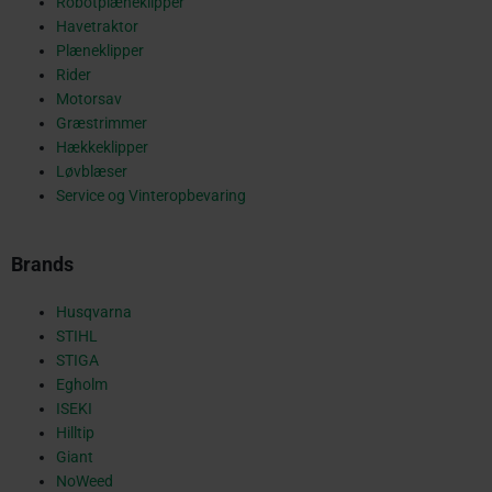
Robotplæneklipper
Havetraktor
o
Plæneklipper
Rider
Motorsav
Græstrimmer
k
Hækkeklipper
Løvblæser
Service og Vinteropbevaring
-
Brands
s
Husqvarna
STIHL
STIGA
Egholm
q
ISEKI
Hilltip
Giant
NoWeed