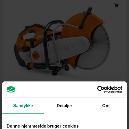
price
price
was:
is:
kr. 12.850,00.
kr. 10.595,00.
Kapsav
STIHL TS 500i-A
inkl. moms
kr.
12.850,00
kr.
10.595,00
Samtykke
Detaljer
Om
Denne hjemmeside bruger cookies