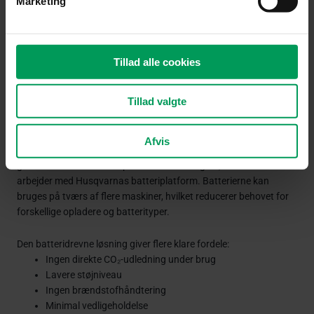
Marketing
hvor hurtig opstart, lav vedligeholdelse og nem transport er
vigtigt i en travl arbejdsdag.
Kraftfuld batteridrevet ydeevne
Tillad alle cookies
K 540i er udviklet til at levere høj skærekraft trods den kompakte
og batteridrevne konstruktion. Den avancerede motor leverer en
Tillad valgte
ydelse, der kan sammenlignes med mange benzindrevne
modeller i samme størrelse.
Afvis
Maskinen anvender Husqvarnas BLi-X 36V batterisystem, hvilket
giver stor fleksibilitet for professionelle brugere, der allerede
arbejder med Husqvarnas batteriplatform. Batterierne kan
bruges på tværs af flere maskiner, hvilket reducerer behovet for
forskellige opladere og batterityper.
Den batteridrevne løsning giver flere klare fordele:
Ingen direkte CO₂-udledning under brug
Lavere støjniveau
Ingen brændstofhåndtering
Minimal vedligeholdelse