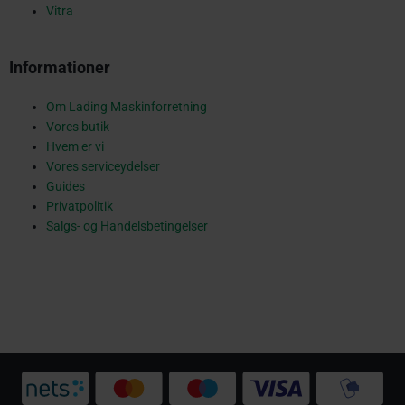
u
Vitra
Informationer
a
Om Lading Maskinforretning
Vores butik
r
Hvem er vi
Vores serviceydelser
Guides
Privatpolitik
e
Salgs- og Handelsbetingelser