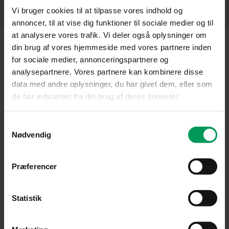
Vi bruger cookies til at tilpasse vores indhold og
annoncer, til at vise dig funktioner til sociale medier og til
at analysere vores trafik. Vi deler også oplysninger om
Husqvarna K 540i batteridrevet kapsav til
din brug af vores hjemmeside med vores partnere inden
professionelle skæreopgaver
for sociale medier, annonceringspartnere og
analysepartnere. Vores partnere kan kombinere disse
Husqvarna K 540i er en professionel batteridrevet kapsav
data med andre oplysninger, du har givet dem, eller som
udviklet til effektiv skæring i hårde materialer som beton, granit,
de har indsamlet fra din brug af deres tjenester.
fliser, mursten, armeringsjern og metal. Maskinen kombinerer høj
skæreydelse med den fleksibilitet og brugervenlighed, som
moderne batteridrift giver på byggepladsen.
Samtykkevalg
Nødvendig
Kapsaven er designet til professionelle brugere inden for byggeri,
anlæg, brolægning, entreprenørarbejde og kommunal drift, hvor
Præferencer
der er behov for en stærk og mobil skæreløsning uden direkte
emissioner. Den batteridrevne teknologi gør det muligt at arbejde
både indendørs og udendørs uden udstødningsgasser og med et
Statistik
lavere støjniveau end traditionelle benzindrevne kapsave.
Husqvarna K 540i er samtidig en praktisk løsning til opgaver,