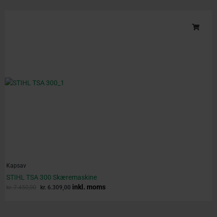
Original
Current
price
price
was:
is:
kr. 7.450,00.
kr. 6.309,00.
Kapsav
STIHL TSA 300 Skæremaskine
inkl. moms
kr.
7.450,00
kr.
6.309,00