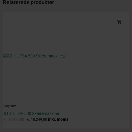
Relaterede produkter
Original
Current
price
price
was:
is:
kr. 10.950,00.
kr. 10.249,00.
Kapsav
STIHL TSA 500 Skæremaskine
inkl. moms
kr.
10.950,00
kr.
10.249,00