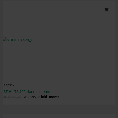
Original
Current
price
price
was:
is:
kr. 11.550,00.
kr. 9.595,00.
Kapsav
STIHL TS 420 skæremaskine
inkl. moms
kr.
11.550,00
kr.
9.595,00
Original
Current