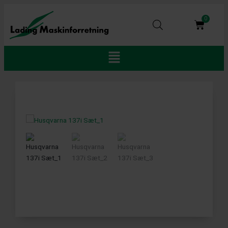
Gå
til
0
Kurv
indholdet
Main
Menu