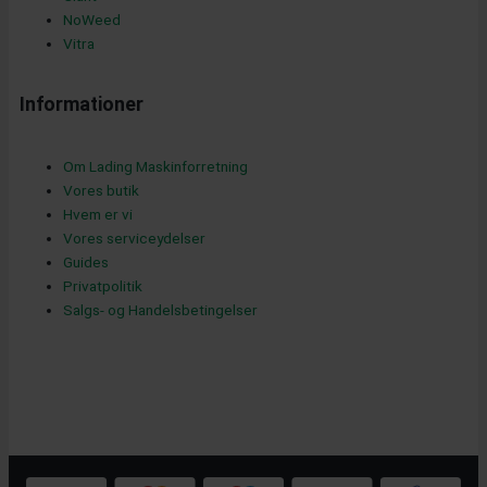
u
NoWeed
Vitra
a
Informationer
Om Lading Maskinforretning
r
Vores butik
Hvem er vi
Vores serviceydelser
e
Guides
Privatpolitik
Salgs- og Handelsbetingelser