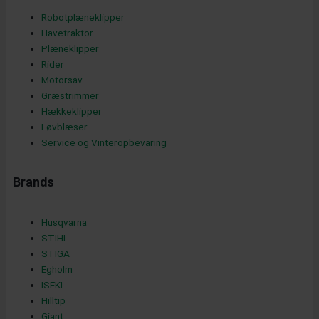
o
Robotplæneklipper
o
Havetraktor
Plæneklipper
Rider
Motorsav
k
Græstrimmer
Hækkeklipper
Løvblæser
Service og Vinteropbevaring
-
Brands
s
Husqvarna
STIHL
STIGA
q
Egholm
ISEKI
Hilltip
Giant