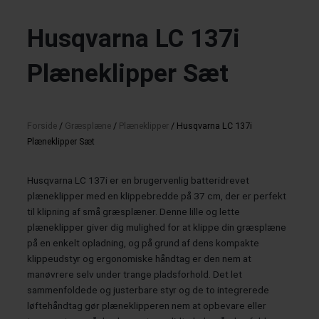
Husqvarna LC 137i
Plæneklipper Sæt
Forside
/
Græsplæne
/
Plæneklipper
/ Husqvarna LC 137i
Plæneklipper Sæt
Husqvarna LC 137i er en brugervenlig batteridrevet
plæneklipper med en klippebredde på 37 cm, der er perfekt
til klipning af små græsplæner. Denne lille og lette
plæneklipper giver dig mulighed for at klippe din græsplæne
på en enkelt opladning, og på grund af dens kompakte
klippeudstyr og ergonomiske håndtag er den nem at
manøvrere selv under trange pladsforhold. Det let
sammenfoldede og justerbare styr og de to integrerede
løftehåndtag gør plæneklipperen nem at opbevare eller