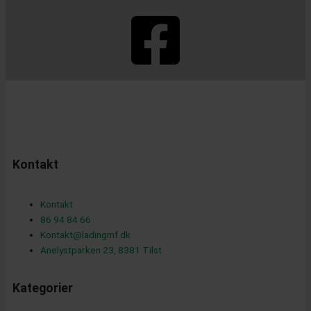
F
a
c
Kontakt
e
Kontakt
86 94 84 66
b
Kontakt@ladingmf.dk
Anelystparken 23, 8381 Tilst
Kategorier