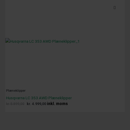
price
price
was:
is:
kr. 5.899,00.
kr. 4.999,00.
Plæneklipper
Husqvarna LC 353 AWD Plæneklipper
inkl. moms
kr.
5.899,00
kr.
4.999,00