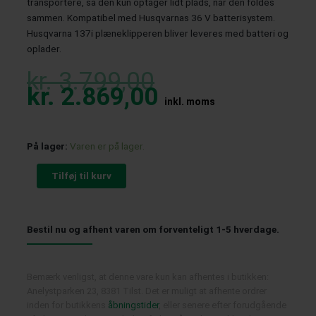
transportere, så den kun optager lidt plads, når den foldes
sammen. Kompatibel med Husqvarnas 36 V batterisystem.
Husqvarna 137i plæneklipperen bliver leveres med batteri og
oplader.
Original
Current
price
price
kr.
3.799,00
was:
is:
kr.
2.869,00
kr. 3.799,00.
kr. 2.869,00.
inkl. moms
Husqvarna
På lager:
Varen er på lager.
LC
137i
Tilføj til kurv
Plæneklipper
Sæt
antal
Bestil nu og afhent varen om forventeligt 1-5 hverdage.
Bemærk venligst, at denne vare kun kan afhentes i butikken:
Anelystparken 23, 8381 Tilst. Det er muligt at afhente ordrer
inden for butikkens
åbningstider
, eller senere efter forudgående