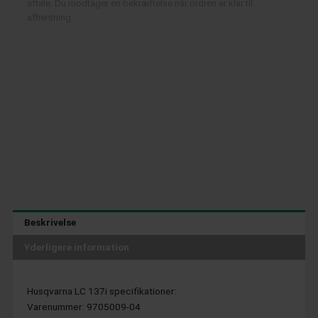
aftale. Du modtager en bekræftelse når ordren er klar til
afhentning.
Beskrivelse
Yderligere information
Husqvarna LC 137i specifikationer:
Varenummer: 9705009-04