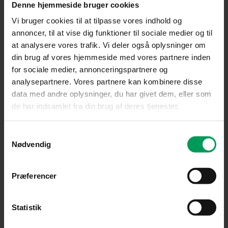
Denne hjemmeside bruger cookies
Original
Current
Vi bruger cookies til at tilpasse vores indhold og
price
price
annoncer, til at vise dig funktioner til sociale medier og til
was:
is:
kr. 7.450,00.
kr. 6.599,00.
at analysere vores trafik. Vi deler også oplysninger om
din brug af vores hjemmeside med vores partnere inden
for sociale medier, annonceringspartnere og
analysepartnere. Vores partnere kan kombinere disse
data med andre oplysninger, du har givet dem, eller som
de har indsamlet fra din brug af deres tjenester.
Samtykkevalg
Nødvendig
Præferencer
Plæneklipper
STIHL RMA 453 PV Plæneklipper
inkl. moms
kr.
7.450,00
kr.
6.599,00
Statistik