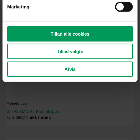
Marketing
Tillad alle cookies
Tillad valgte
Afvis
Plæneklipper
STIHL RM 2 RT Plæneklipper
inkl. moms
kr.
4.350,00
Original
Current