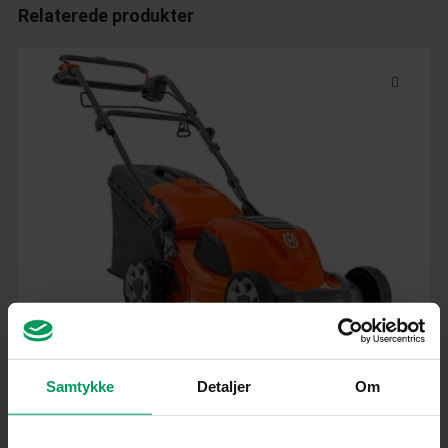
Relaterede produkter
Plæneklipper
Samtykke
Detaljer
Om
Husqvarna LC 141C Plæneklipper
inkl. moms
kr.
2.599,00