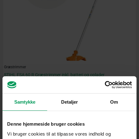
Græstrimmer
STIHL FSA 60 R Græstrimmer inkl. batteri og oplader
inkl. moms
kr.
2.650,00
kr.
2.369,00
Samtykke
Detaljer
Om
Original
Current
price
price
was:
is:
kr. 1.650,00.
kr. 1.479,00.
Denne hjemmeside bruger cookies
Vi bruger cookies til at tilpasse vores indhold og