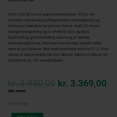
Græstrimmer sæt
STIHL FSA 80 R er en stærk batteritrimmer i STIHL AK-
systemet med utrolig god klippeydelse til græsklipning og
trimning af plænekanter hjemme i haven. Kulfri EC-motor,
hastighedsregulering og to effekttrin (Eco og Max),
loophåndtag, grebsindstilling uden brug af værktøj,
værktøjsregistrering, bæresele til utrætteligt arbejde takket
være en god balance. Med skæreværktøjet AutoCut 27-2. Stort
udvalg af skæreværktøj fås som tilbehør. Sættet er inklusiv AK
30 batteri & AL 101 standardlader.
Original
Cu
price
pr
kr.
3.950,00
kr.
3.369,00
was:
is:
kr. 3.950,00.
kr
inkl. moms
STIHL
På fjernlager.
FSA
80