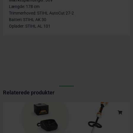
Længde: 178 cm
Trimmerhoved: STIHL AutoCut 27-2
Batteri: STIHL AK 30
Oplader: STIHL AL 101
Relaterede produkter
Original
Current
price
price
was:
is:
kr. 2.650,00.
kr. 2.369,00.