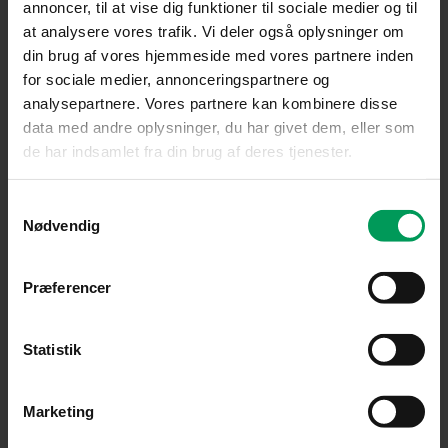
annoncer, til at vise dig funktioner til sociale medier og til
at analysere vores trafik. Vi deler også oplysninger om
din brug af vores hjemmeside med vores partnere inden
for sociale medier, annonceringspartnere og
analysepartnere. Vores partnere kan kombinere disse
data med andre oplysninger, du har givet dem, eller som
de har indsamlet fra din brug af deres tjenester.
Græstrimmer
Samtykkevalg
STIHL FSA 60 R Græstrimmer
Nødvendig
inkl. moms
kr.
1.650,00
kr.
1.479,00
Præferencer
Original
Current
price
price
was:
is:
Statistik
kr. 1.850,00.
kr. 1.699,00.
Marketing