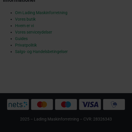
a
Om Lading Maskinforretning
Vores butik
r
Hvem er vi
Vores serviceydelser
Guides
Privatpolitik
e
Salgs- og Handelsbetingelser
2025 – Lading Maskinforretning – CVR: 28326343