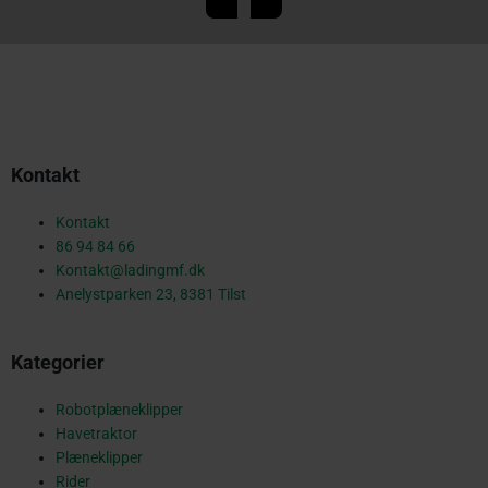
a
c
Kontakt
e
Kontakt
86 94 84 66
Kontakt@ladingmf.dk
b
Anelystparken 23, 8381 Tilst
Kategorier
o
Robotplæneklipper
Havetraktor
Plæneklipper
Rider