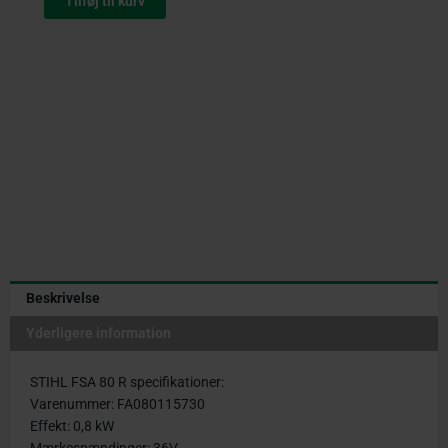
Tilføj til kurv
R
Græstrimmer
sæt
antal
Beskrivelse
Yderligere information
STIHL FSA 80 R specifikationer:
Varenummer: FA080115730
Effekt: 0,8 kW
Mærkespændinger: 36V