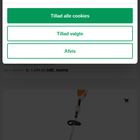
Tillad alle cookies
Tillad valgte
Afvis
Græstrimmer
STIHL FS 38 Græstrimmer
inkl. moms
kr.
1.850,00
kr.
1.699,00
Original
Current
price
price
was:
is:
kr. 2.750,00.
kr. 2.499,00.