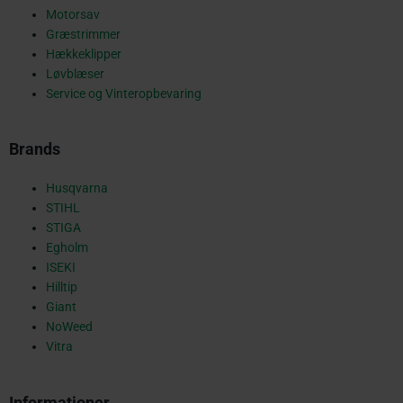
o
Motorsav
Græstrimmer
k
Hækkeklipper
Løvblæser
Service og Vinteropbevaring
-
Brands
s
Husqvarna
STIHL
STIGA
Egholm
q
ISEKI
Hilltip
Giant
NoWeed
u
Vitra
Informationer