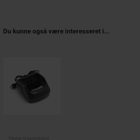
Du kunne også være interesseret i...
Original
Current
price
price
was:
is:
kr. 390,00.
kr. 375,00.
Tilbehør til batteridrevne