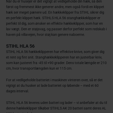
Når du er husejer er det vigtigt at vedligeholde din hæk, så den
først og fremmest ikke generer andre, men også fordi en klippet
hæk ser meget pænere ud. En hækkeklipper fra STIHL sikrer dig
en perfekt klippet hæk. STIHLS HLA 56 stanghækkeklipper er
perfekt til dig, som ønsker en effektiv hækkeklipper, som har en
lav vægt. Den er støjsvag, og passer derfor perfekt som redskab i
haven på villavejen, hvor støj kan genere naboerne.
STIHL HLA 56
STIHL HLA 56 hækkeklipperen har effektive knive, som giver dig
et rent og fint snit. Stanghækkeklipperen har en justerbar kniv,
som kan justeret fra -45 til +90 grader. Dens totale længde er 210
cm, hvor transportlængden kun er 115 cm.
For at vedligeholde batteriet i maskinen vinteren over, så er det
vigtigt at du husker at lade batteriet op løbende – med et 60
dages interval.
STIHL HLA 56 leveres uden batteri og lader – vi anbefaler at du til
denne hækkeklipper tilkøber STIHLS AK 20 batteri samt deres AL