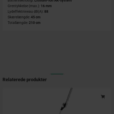
Batteriteknologi:
Lithium-Ion AK-system
Grentykkelse (max.):
16 mm
Lydeffektniveau dB(A):
88
Skærelængde:
45 cm
Totallængde:
210 cm
Relaterede produkter