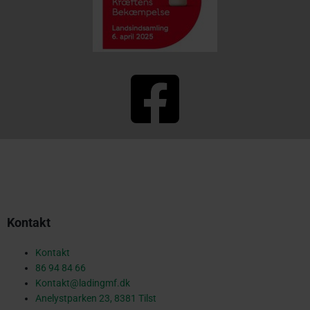
F
a
c
Kontakt
e
Kontakt
86 94 84 66
Kontakt@ladingmf.dk
Anelystparken 23, 8381 Tilst