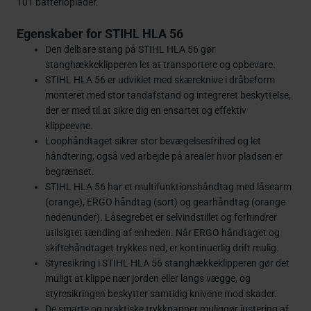
101 batterioplader.
Egenskaber for STIHL HLA 56
Den delbare stang på STIHL HLA 56 gør
stanghækkeklipperen let at transportere og opbevare.
STIHL HLA 56 er udviklet med skæreknive i dråbeform
monteret med stor tandafstand og integreret beskyttelse,
der er med til at sikre dig en ensartet og effektiv
klippeevne.
Loophåndtaget sikrer stor bevægelsesfrihed og let
håndtering, også ved arbejde på arealer hvor pladsen er
begrænset.
STIHL HLA 56 har et multifunktionshåndtag med låsearm
(orange), ERGO håndtag (sort) og gearhåndtag (orange
nedenunder). Låsegrebet er selvindstillet og forhindrer
utilsigtet tænding af enheden. Når ERGO håndtaget og
skiftehåndtaget trykkes ned, er kontinuerlig drift mulig.
Styresikring i STIHL HLA 56 stanghækkeklipperen gør det
muligt at klippe nær jorden eller langs vægge, og
styresikringen beskytter samtidig knivene mod skader.
De smarte og praktiske trykknapper muliggør justering af