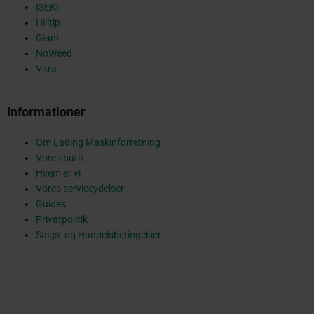
q
ISEKI
Hilltip
Giant
NoWeed
u
Vitra
Informationer
a
Om Lading Maskinforretning
Vores butik
r
Hvem er vi
Vores serviceydelser
Guides
Privatpolitik
e
Salgs- og Handelsbetingelser