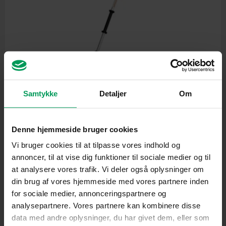
Samtykke
Detaljer
Om
Stanghækkeklipper
STIHL HLA 140 K Stanghækkeklipper
inkl. moms
kr.
4.950,00
Denne hjemmeside bruger cookies
Vi bruger cookies til at tilpasse vores indhold og
annoncer, til at vise dig funktioner til sociale medier og til
Original
Current
price
price
at analysere vores trafik. Vi deler også oplysninger om
was:
is:
din brug af vores hjemmeside med vores partnere inden
kr. 1.850,00.
kr. 1.699,00.
for sociale medier, annonceringspartnere og
analysepartnere. Vores partnere kan kombinere disse
data med andre oplysninger, du har givet dem, eller som