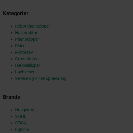
b
Kategorier
o
Robotplæneklipper
Havetraktor
o
Plæneklipper
Rider
Motorsav
Græstrimmer
k
Hækkeklipper
Løvblæser
Service og Vinteropbevaring
-
Brands
s
Husqvarna
STIHL
STIGA
Egholm