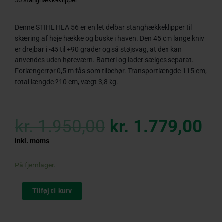
56 stanghækkeklipper
Denne STIHL HLA 56 er en let delbar stanghækkeklipper til
skæring af høje hække og buske i haven. Den 45 cm lange kniv
er drejbar i -45 til +90 grader og så støjsvag, at den kan
anvendes uden høreværn. Batteri og lader sælges separat.
Forlængerrør 0,5 m fås som tilbehør. Transportlængde 115 cm,
total længde 210 cm, vægt 3,8 kg.
Original
Cu
price
pr
kr.
1.950,00
kr.
1.779,00
was:
is:
kr. 1.950,00.
kr
inkl. moms
STIHL
På fjernlager.
HLA
56
Tilføj til kurv
stanghækkeklipper
antal