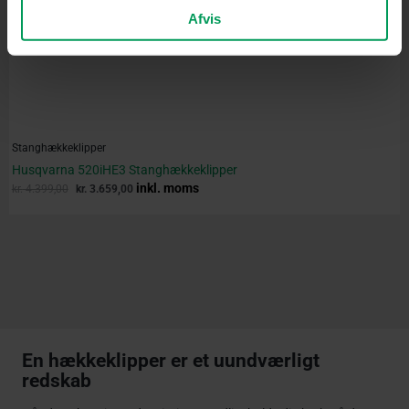
Afvis
Stanghækkeklipper
Husqvarna 520iHE3 Stanghækkeklipper
inkl. moms
kr.
4.399,00
kr.
3.659,00
En hækkeklipper er et uundværligt
redskab