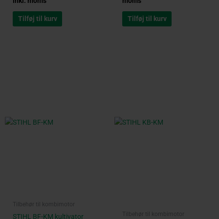
inkl. moms
moms
Tilføj til kurv
Tilføj til kurv
Original
Current
Original
Current
price
price
price
price
was:
is:
was:
is:
kr. 2.050,00.
kr. 1.649,00.
kr. 2.750,00.
kr. 2.199,00.
Tilbehør til kombimotor
Tilbehør til kombimotor
STIHL BF-KM kultivator