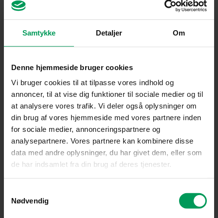
Samtykke
Detaljer
Om
Tilbehør til kombimotor
Denne hjemmeside bruger cookies
Tilbehør til kombimotor
STIHL RG-KM
STIHL FCB-KM kantskærer
Vi bruger cookies til at tilpasse vores indhold og
græsklinge til
til kombimotor
annoncer, til at vise dig funktioner til sociale medier og til
kombimotor
inkl.
kr.
1.250,00
kr.
999,00
at analysere vores trafik. Vi deler også oplysninger om
inkl. moms
moms
kr.
3.050,00
din brug af vores hjemmeside med vores partnere inden
Tilføj til kurv
Tilføj til kurv
for sociale medier, annonceringspartnere og
analysepartnere. Vores partnere kan kombinere disse
data med andre oplysninger, du har givet dem, eller som
Original
Current
de har indsamlet fra din brug af deres tjenester.
price
price
was:
is:
kr. 1.040,00.
kr. 769,00.
Samtykkevalg
Nødvendig