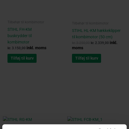
Tilbehør til kombimotor
Tilbehør til kombimotor
STIHL FH-KM
STIHL HL-KM hækkeklipper
buskrydder til
til kombimotor (50 cm)
kombimotor
inkl.
kr.
3.250,00
kr.
2.339,00
inkl. moms
moms
kr.
3.150,00
Tilføj til kurv
Tilføj til kurv
Original
Current
price
price
was:
is:
kr. 1.250,00.
kr. 999,00.