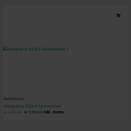
Original
Current
price
price
was:
is:
kr. 3.399,00.
kr. 2.359,00.
Kombimotor
Husqvarna 325iLK Motorenhed
inkl. moms
kr.
3.399,00
kr.
2.359,00