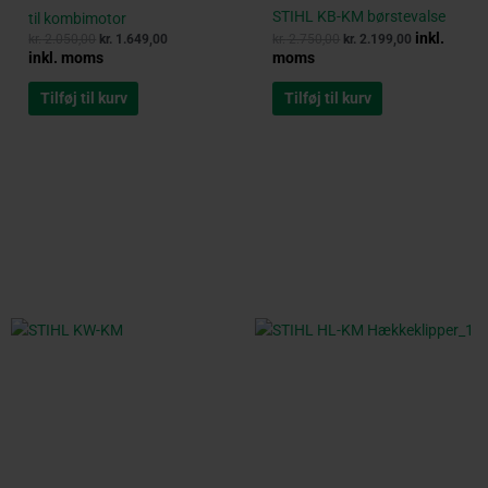
STIHL KB-KM børstevalse
til kombimotor
inkl.
kr.
2.050,00
kr.
1.649,00
kr.
2.750,00
kr.
2.199,00
inkl. moms
moms
Tilføj til kurv
Tilføj til kurv
Original
Current
Original
Current
price
price
price
price
was:
is:
was:
is:
kr. 3.650,00.
kr. 2.769,00.
kr. 3.350,00.
kr. 2.495,00.