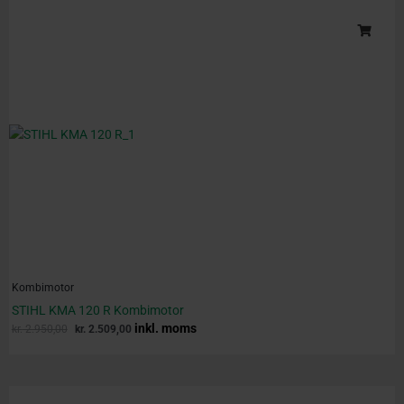
Original
Current
price
price
was:
is:
kr. 2.950,00.
kr. 2.509,00.
Kombimotor
STIHL KMA 120 R Kombimotor
inkl. moms
kr.
2.950,00
kr.
2.509,00
Original
Current