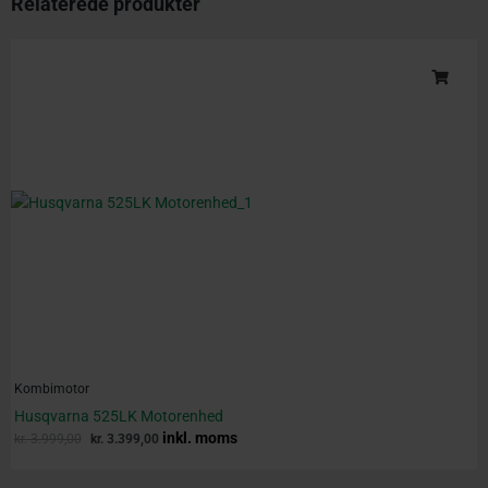
Relaterede produkter
Original
Current
price
price
was:
is:
kr. 3.999,00.
kr. 3.399,00.
Kombimotor
Husqvarna 525LK Motorenhed
inkl. moms
kr.
3.999,00
kr.
3.399,00