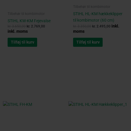
Tilbehør til kombimotor
STIHL HL-KM hækkeklipper
Tilbehør til kombimotor
til kombimotor (60 cm)
STIHL KW-KM Fejevalse
inkl.
kr.
3.650,00
kr.
2.769,00
kr.
3.350,00
kr.
2.495,00
inkl. moms
moms
Tilføj til kurv
Tilføj til kurv
Original
Current
price
price
was:
is:
kr. 3.250,00.
kr. 2.339,00.