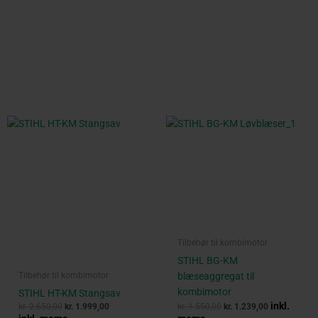
Original
Current
Original
Current
price
price
price
price
was:
is:
was:
is:
kr. 2.650,00.
kr. 1.999,00.
kr. 1.550,00.
kr. 1.239,00.
Tilbehør til kombimotor
STIHL BG-KM
blæseaggregat til
Tilbehør til kombimotor
kombimotor
STIHL HT-KM Stangsav
inkl.
kr.
2.650,00
kr.
1.999,00
kr.
1.550,00
kr.
1.239,00