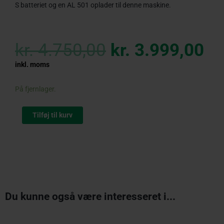
S batteriet og en AL 501 oplader til denne maskine.
Original
Cu
price
pr
kr.
4.750,00
kr.
3.999,00
was:
is:
kr. 4.750,00.
kr
inkl. moms
STIHL
På fjernlager.
KMA
200
Tilføj til kurv
R
Kombimotor
antal
Du kunne også være interesseret i...
Original
Current
price
price