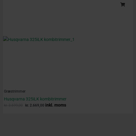
price
price
was:
is:
kr. 3.699,00.
kr. 2.669,00.
Græstrimmer
Husqvarna 325iLK kombitrimmer
inkl. moms
kr.
3.699,00
kr.
2.669,00