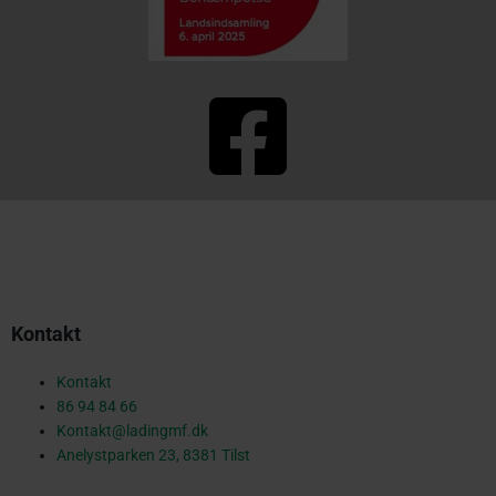
F
a
c
Kontakt
e
Kontakt
86 94 84 66
Kontakt@ladingmf.dk
b
Anelystparken 23, 8381 Tilst