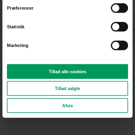
Præferencer
Statistik
Marketing
Tilbehør til kombimotor
Tilbehør til kombimotor
STIHL FS-KM
STIHL bæretaske til
Tillad alle cookies
græstrimmer
kombimotor
inkl.
kr.
1.040,00
kr.
769,00
moms
inkl. moms
kr.
440,00
Tillad valgte
Tilføj til kurv
Tilføj til kurv
Afvis