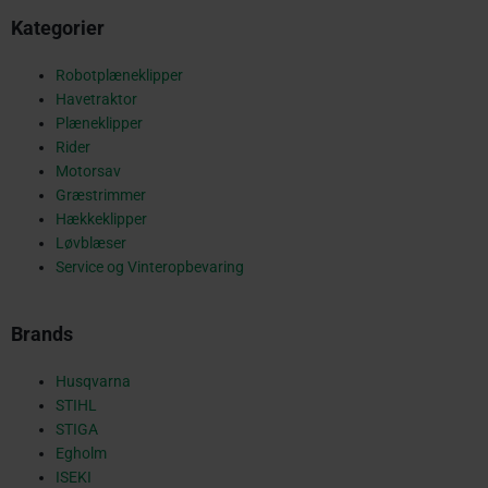
Kategorier
o
Robotplæneklipper
Havetraktor
o
Plæneklipper
Rider
Motorsav
Græstrimmer
k
Hækkeklipper
Løvblæser
Service og Vinteropbevaring
-
Brands
s
Husqvarna
STIHL
STIGA
Egholm
ISEKI