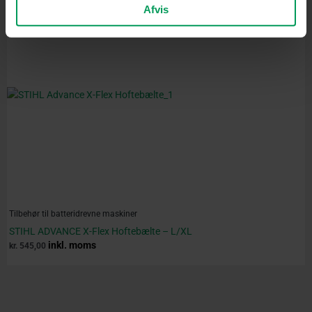
Afvis
Tilbehør til batteridrevne maskiner
STIHL ADVANCE X-Flex Hoftebælte – L/XL
inkl. moms
kr.
545,00