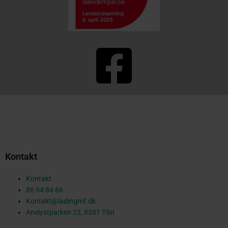
F
a
c
Kontakt
e
Kontakt
86 94 84 66
Kontakt@ladingmf.dk
b
Anelystparken 23, 8381 Tilst