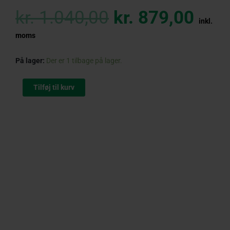
Original
Curr
price
pric
kr.
1.040,00
kr.
879,00
was:
is:
inkl.
kr. 1.040,00.
kr. 
moms
STIHL
På lager:
Der er 1 tilbage på lager.
KOA
20
Tilføj til kurv
Batteri
Kompressorsæt
antal