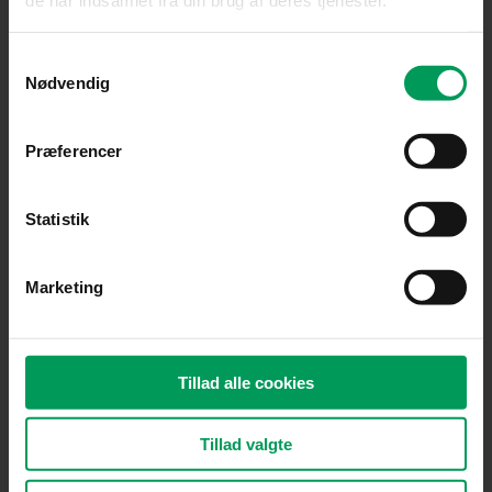
de har indsamlet fra din brug af deres tjenester.
Samtykkevalg
Nødvendig
Præferencer
Statistik
Marketing
Tilbehør til batteridrevne maskiner
Tillad alle cookies
STIHL ADVANCE X-Flex Hoftebælte – M/L
inkl. moms
kr.
525,00
Tillad valgte