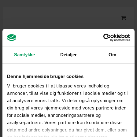
Original
Current
price
price
was:
is:
kr. 3.550,00.
kr. 3.399,00.
Samtykke
Detaljer
Om
Denne hjemmeside bruger cookies
Vi bruger cookies til at tilpasse vores indhold og
annoncer, til at vise dig funktioner til sociale medier og til
at analysere vores trafik. Vi deler også oplysninger om
Tilbehør til batteridrevne maskiner
din brug af vores hjemmeside med vores partnere inden
STIHL AP 500 S Batteri
for sociale medier, annonceringspartnere og
inkl. moms
kr.
3.550,00
kr.
3.399,00
analysepartnere. Vores partnere kan kombinere disse
data med andre oplysninger, du har givet dem, eller som