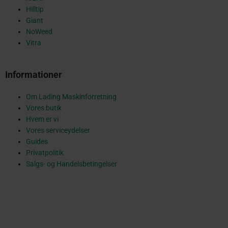
q
Hilltip
Giant
NoWeed
u
Vitra
Informationer
a
Om Lading Maskinforretning
Vores butik
r
Hvem er vi
Vores serviceydelser
Guides
Privatpolitik
e
Salgs- og Handelsbetingelser