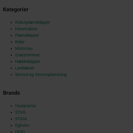
Kategorier
o
Robotplæneklipper
Havetraktor
o
Plæneklipper
Rider
Motorsav
Græstrimmer
k
Hækkeklipper
Løvblæser
Service og Vinteropbevaring
-
Brands
s
Husqvarna
STIHL
STIGA
Egholm
ISEKI