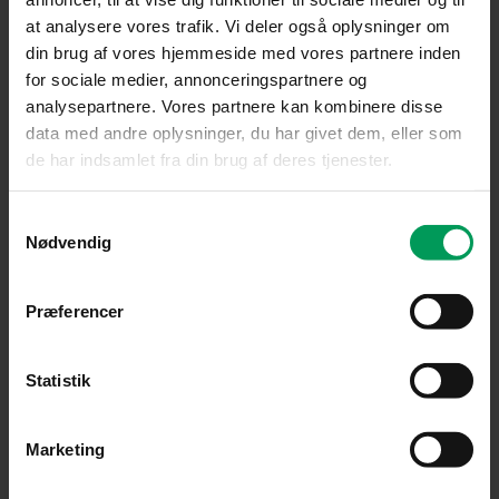
at analysere vores trafik. Vi deler også oplysninger om
din brug af vores hjemmeside med vores partnere inden
for sociale medier, annonceringspartnere og
analysepartnere. Vores partnere kan kombinere disse
data med andre oplysninger, du har givet dem, eller som
de har indsamlet fra din brug af deres tjenester.
Tilbehør til batteridrevne maskiner
Samtykkevalg
STIHL AP 500 S Batteri
Nødvendig
inkl. moms
kr.
3.550,00
kr.
3.399,00
Præferencer
Statistik
Marketing