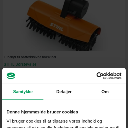
Tilbehør til batteridrevne maskiner
STIHL Børstevalse
inkl. moms
kr.
805,00
Original
Current
Samtykke
Detaljer
Om
price
price
was:
is:
kr. 3.550,00.
kr. 3.399,00.
Denne hjemmeside bruger cookies
Vi bruger cookies til at tilpasse vores indhold og
annoncer, til at vise dig funktioner til sociale medier og til