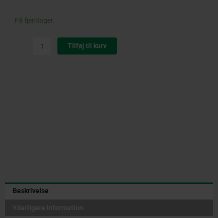
STIHL
På fjernlager.
Kombitaske
til
Tilføj til kurv
Batteri
og
Olie
antal
Beskrivelse
Yderligere information