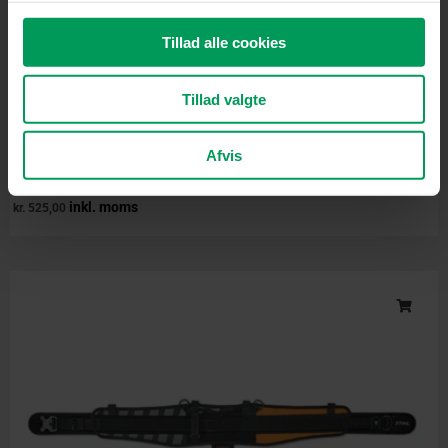
Tillad alle cookies
Tillad valgte
Afvis
Tilbehør til batteridrevne maskiner
STIHL ADVANCE X-Flex Hoftebælte – M/L
inkl. moms
kr.
525,00