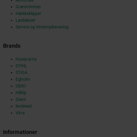
Græstrimmer
k
Hækkeklipper
Løvblæser
Service og Vinteropbevaring
-
Brands
s
Husqvarna
STIHL
STIGA
Egholm
q
ISEKI
Hilltip
Giant
NoWeed
u
Vitra
Informationer