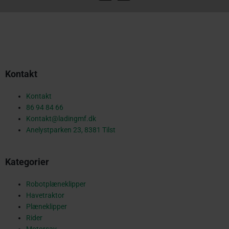
a
c
Kontakt
e
Kontakt
86 94 84 66
Kontakt@ladingmf.dk
b
Anelystparken 23, 8381 Tilst
Kategorier
o
Robotplæneklipper
Havetraktor
o
Plæneklipper
Rider
Motorsav