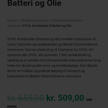
Batteri og Olie
Forside
/
Tilbehør til maskiner
/
Tilbehør til batteridrevne
maskiner
/ STIHL Kombitaske til Batteri og Olie
STIHL Kombitaske til batteri og olie forenkler transporten af
udstyr (batterier og savkædeolie) og tilbehør til batteridrevne
motorsave. Den har plads til op til 4 batterier fra STIHL AP-
systemet eller STIHL AK-systemet, 1 liter savkædeolie og
værktøj og er udviklet til professionel eller krævende privat brug
inden for skovbrug eller have- og landskabspleje. Den tilbyder
derfor en holdbar og praktisk løsning til transport og
beskyttelse af tilbehør til batteridrevne motorsave.
Original
Curre
price
price
kr.
655,00
kr.
509,00
was:
is:
inkl.
kr. 655,00.
kr. 50
moms