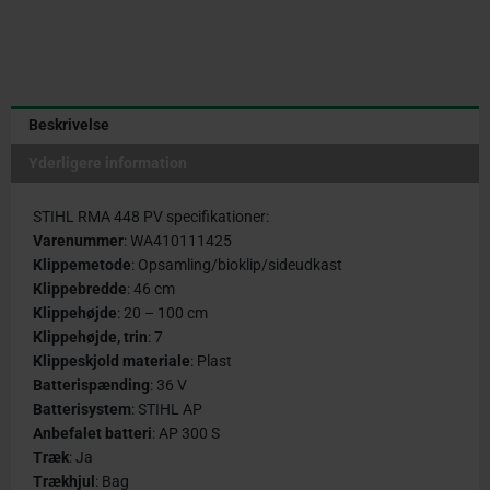
Beskrivelse
Yderligere information
STIHL RMA 448 PV specifikationer:
Varenummer
: WA410111425
Klippemetode
: Opsamling/bioklip/sideudkast
Klippebredde
: 46 cm
Klippehøjde
: 20 – 100 cm
Klippehøjde, trin
: 7
Klippeskjold materiale
: Plast
Batterispænding
: 36 V
Batterisystem
: STIHL AP
Anbefalet batteri
: AP 300 S
Træk
: Ja
Trækhjul
: Bag