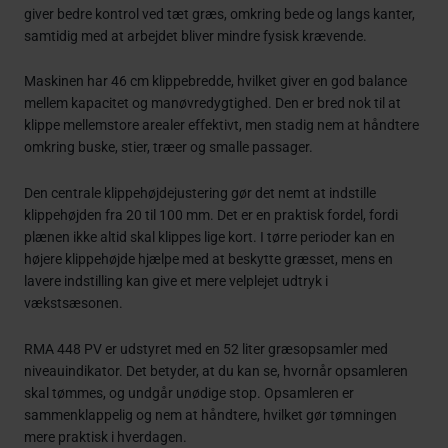
giver bedre kontrol ved tæt græs, omkring bede og langs kanter,
samtidig med at arbejdet bliver mindre fysisk krævende.
Maskinen har 46 cm klippebredde, hvilket giver en god balance
mellem kapacitet og manøvredygtighed. Den er bred nok til at
klippe mellemstore arealer effektivt, men stadig nem at håndtere
omkring buske, stier, træer og smalle passager.
Den centrale klippehøjdejustering gør det nemt at indstille
klippehøjden fra 20 til 100 mm. Det er en praktisk fordel, fordi
plænen ikke altid skal klippes lige kort. I tørre perioder kan en
højere klippehøjde hjælpe med at beskytte græsset, mens en
lavere indstilling kan give et mere velplejet udtryk i
vækstsæsonen.
RMA 448 PV er udstyret med en 52 liter græsopsamler med
niveauindikator. Det betyder, at du kan se, hvornår opsamleren
skal tømmes, og undgår unødige stop. Opsamleren er
sammenklappelig og nem at håndtere, hvilket gør tømningen
mere praktisk i hverdagen.