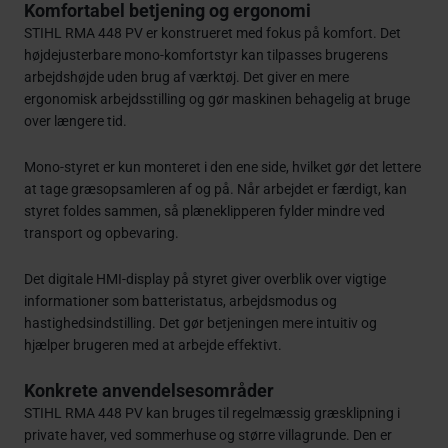
Komfortabel betjening og ergonomi
STIHL RMA 448 PV er konstrueret med fokus på komfort. Det
højdejusterbare mono-komfortstyr kan tilpasses brugerens
arbejdshøjde uden brug af værktøj. Det giver en mere
ergonomisk arbejdsstilling og gør maskinen behagelig at bruge
over længere tid.
Mono-styret er kun monteret i den ene side, hvilket gør det lettere
at tage græsopsamleren af og på. Når arbejdet er færdigt, kan
styret foldes sammen, så plæneklipperen fylder mindre ved
transport og opbevaring.
Det digitale HMI-display på styret giver overblik over vigtige
informationer som batteristatus, arbejdsmodus og
hastighedsindstilling. Det gør betjeningen mere intuitiv og
hjælper brugeren med at arbejde effektivt.
Konkrete anvendelsesområder
STIHL RMA 448 PV kan bruges til regelmæssig græsklipning i
private haver, ved sommerhuse og større villagrunde. Den er