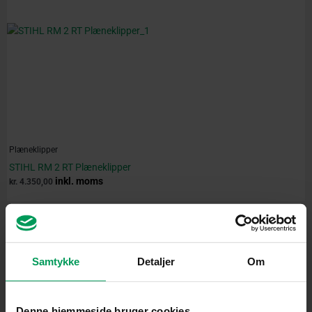
Plæneklipper
STIHL RM 2 RT Plæneklipper
inkl. moms
kr.
4.350,00
Original
Current
price
price
was:
is:
Samtykke
Detaljer
Om
kr. 5.899,00.
kr. 4.999,00.
Denne hjemmeside bruger cookies