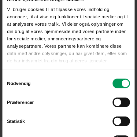
Vi bruger cookies til at tilpasse vores indhold og
annoncer, til at vise dig funktioner til sociale medier og til
at analysere vores trafik. Vi deler også oplysninger om
din brug af vores hjemmeside med vores partnere inden
for sociale medier, annonceringspartnere og
analysepartnere. Vores partnere kan kombinere disse
data med andre oplysninger, du har givet dem, eller som
de har indsamlet fra din brug af deres tjenester.
Plæneklipper
Husqvarna LC 353 AWD Plæneklipper
inkl. moms
kr.
5.899,00
kr.
4.999,00
Samtykkevalg
Nødvendig
Præferencer
Statistik
STIHL RMA 448 PV: Nem og fleksibel