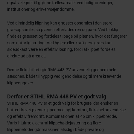
også velegnet til grønne fællesarealer ved boligforeninger,
institutioner og erhvervsejendomme.
Ved almindelig klipning kan græsset opsamles i den store
græsopsamler, så plænen efterlades ren og pæn. Ved bioklip
findeles græsset og fordeles tilbage på plænen, hvor det fungerer
som naturlig næring. Ved højere eller kraftigere græs kan
sideudkast være en effektiv løsning, fordi afklippet fordeles
direkte ud på arealet.
Denne fleksibilitet gør RMA 448 PV anvendelig gennem hele
sæsonen, både til hyppig vedligeholdelse og til mere krævende
klippeopgaver.
Derfor er STIHL RMA 448 PV et godt valg
STIHL RMA 448 PV er et godt valg for brugere, der ønsker en
batteridrevet plæneklipper med høj komfort, fleksibel anvendelse
og effektiv fremdrift. Kombinationen af 46 cm klippebredde,
Vario-hjultræk, central klippehøjdejustering og flere
klippemetoder gør maskinen alsidig i både private og