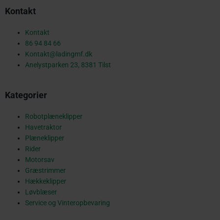
Kontakt
e
Kontakt
86 94 84 66
Kontakt@ladingmf.dk
b
Anelystparken 23, 8381 Tilst
Kategorier
o
Robotplæneklipper
Havetraktor
o
Plæneklipper
Rider
Motorsav
Græstrimmer
k
Hækkeklipper
Løvblæser
Service og Vinteropbevaring