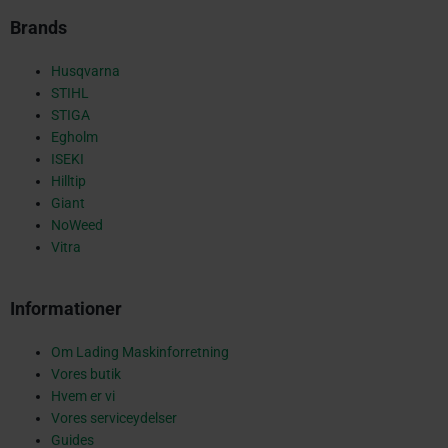
-
Brands
s
Husqvarna
STIHL
STIGA
Egholm
q
ISEKI
Hilltip
Giant
NoWeed
u
Vitra
Informationer
a
Om Lading Maskinforretning
Vores butik
r
Hvem er vi
Vores serviceydelser
Guides