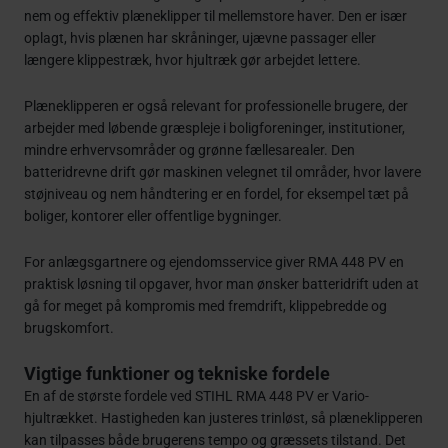
nem og effektiv plæneklipper til mellemstore haver. Den er især
oplagt, hvis plænen har skråninger, ujævne passager eller
længere klippestræk, hvor hjultræk gør arbejdet lettere.
Plæneklipperen er også relevant for professionelle brugere, der
arbejder med løbende græspleje i boligforeninger, institutioner,
mindre erhvervsområder og grønne fællesarealer. Den
batteridrevne drift gør maskinen velegnet til områder, hvor lavere
støjniveau og nem håndtering er en fordel, for eksempel tæt på
boliger, kontorer eller offentlige bygninger.
For anlægsgartnere og ejendomsservice giver RMA 448 PV en
praktisk løsning til opgaver, hvor man ønsker batteridrift uden at
gå for meget på kompromis med fremdrift, klippebredde og
brugskomfort.
Vigtige funktioner og tekniske fordele
En af de største fordele ved STIHL RMA 448 PV er Vario-
hjultrækket. Hastigheden kan justeres trinløst, så plæneklipperen
kan tilpasses både brugerens tempo og græssets tilstand. Det