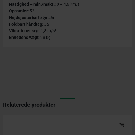
Hastighed – min./maks
.: 0 – 4,6 km/t
Opsamler
: 52 L
Højdejusterbart styr
: Ja
Foldbart håndtag
: Ja
Vibrationer styr
: 1,8 m/s²
Enhedens vægt
: 28 kg
Relaterede produkter