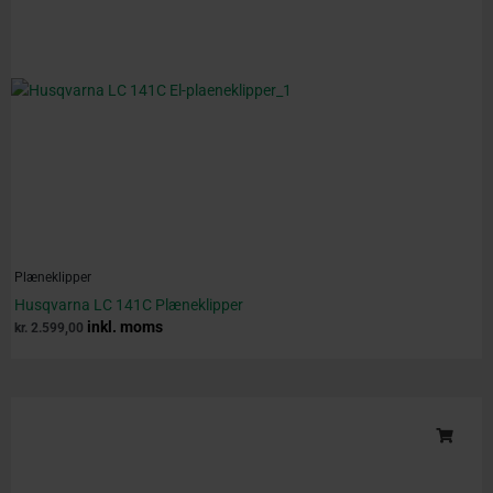
Plæneklipper
Husqvarna LC 141C Plæneklipper
inkl. moms
kr.
2.599,00
Original
Current
price
price
was:
is:
kr. 7.450,00.
kr. 6.599,00.