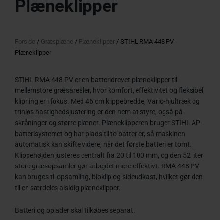
Plæneklipper
Forside
/
Græsplæne
/
Plæneklipper
/ STIHL RMA 448 PV
Plæneklipper
STIHL RMA 448 PV er en batteridrevet plæneklipper til
mellemstore græsarealer, hvor komfort, effektivitet og fleksibel
klipning er i fokus. Med 46 cm klippebredde, Vario-hjultræk og
trinløs hastighedsjustering er den nem at styre, også på
skråninger og større plæner. Plæneklipperen bruger STIHL AP-
batterisystemet og har plads til to batterier, så maskinen
automatisk kan skifte videre, når det første batteri er tomt.
Klippehøjden justeres centralt fra 20 til 100 mm, og den 52 liter
store græsopsamler gør arbejdet mere effektivt. RMA 448 PV
kan bruges til opsamling, bioklip og sideudkast, hvilket gør den
til en særdeles alsidig plæneklipper.
Batteri og oplader skal tilkøbes separat.