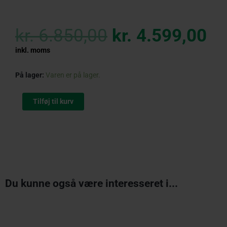
Original
Cu
price
pr
kr.
6.850,00
kr.
4.599,00
was:
is:
kr. 6.850,00.
kr
inkl. moms
STIHL
På lager:
Varen er på lager.
RMA
448
Tilføj til kurv
PV
Plæneklipper
antal
Du kunne også være interesseret i...
Original
Current
price
price
was:
is:
kr. 1.040,00.
kr. 749,00.