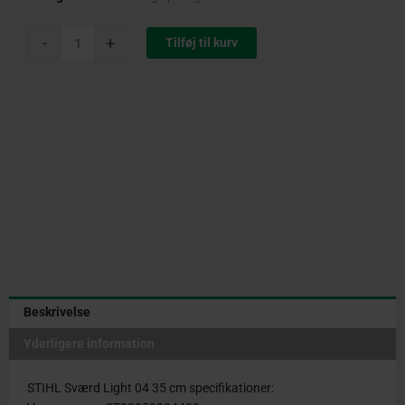
Sværd
Light
-
+
Tilføj til kurv
04
35
cm
|
3/8"
|
1,1
mm
antal
Beskrivelse
Yderligere information
STIHL Sværd Light 04 35 cm specifikationer: