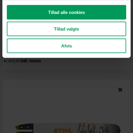
Tillad alle cookies
Tillad valgte
Afvis
Tilbehør til motorsave
Husqvarna Sværd X-Force 38 cm | .325″ | 1,3 mm
inkl. moms
kr.
459,00