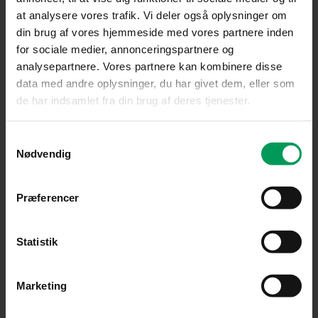
at analysere vores trafik. Vi deler også oplysninger om
din brug af vores hjemmeside med vores partnere inden
for sociale medier, annonceringspartnere og
analysepartnere. Vores partnere kan kombinere disse
data med andre oplysninger, du har givet dem, eller som
de har indsamlet fra din brug af deres tjenester.
Tilbehør til motorsave
Samtykkevalg
Husqvarna C33 X-CUT 64 | .325″ | 1,3 mm | 38 cm
Nødvendig
inkl. moms
kr.
229,00
Præferencer
Statistik
Marketing