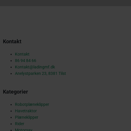
a
c
Kontakt
e
Kontakt
86 94 84 66
Kontakt@ladingmf.dk
b
Anelystparken 23, 8381 Tilst
Kategorier
o
Robotplæneklipper
Havetraktor
o
Plæneklipper
Rider
Motorsav