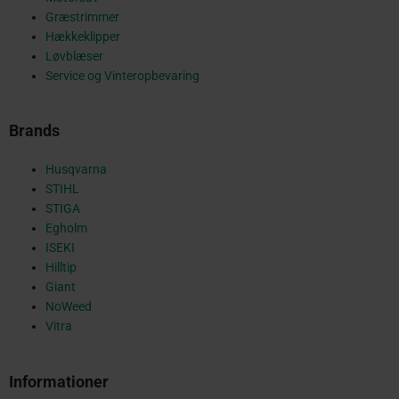
Græstrimmer
k
Hækkeklipper
Løvblæser
Service og Vinteropbevaring
-
Brands
s
Husqvarna
STIHL
STIGA
Egholm
q
ISEKI
Hilltip
Giant
NoWeed
u
Vitra
Informationer