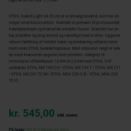
Light 04 35 cm | 3/8″ | 1,1 mm
STIHL Sværd Light 04 35 cm er et letvægtssværd, som har en
meget smal konstruktion. Sværdet er primært til professionelt
træplejearbejde og krævende arbejde i haven. Sværdet har en
høj stabilitet og lang levetid og næsehjul med 4 nitter. Opgaver
såsom fældning af mindre træer og beskæring udføres nemt
med vores STIHL beskæringssave. Med reduceret vægt er selv
de mest krævende opgaver intet problem. Velegnet til
motorsave i effektklasse 1,6 kW til 2,0 kW med STIHL 3/8″
savkæde; STIHL MS 194 C-E • STIHL MS 194 T • STIHL MS 211
• STIHL MS 201 TC-M • STIHL MSA 220 C-B • STIHL MSA 220
TC-O.
kr.
545,00
inkl. moms
STIHL
På lager:
Der er 2 tilbage på lager.