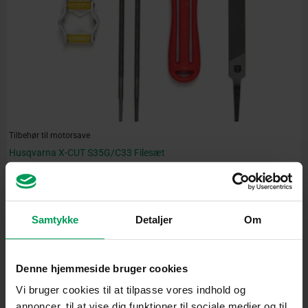
Tilbehør til motorsave
Husqvarna X-CUT S35G/C33 Filesæt
inkl. moms
kr.
229,00
Samtykke
Detaljer
Om
Denne hjemmeside bruger cookies
Vi bruger cookies til at tilpasse vores indhold og
annoncer, til at vise dig funktioner til sociale medier og til