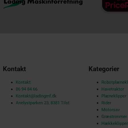
Kontakt
Kategorier
Kontakt
Robotplænekl
86 94 84 66
Havetraktor
Kontakt@ladingmf.dk
Plæneklipper
Anelystparken 23, 8381 Tilst
Rider
Motorsav
Græstrimmer
Hækkeklipper