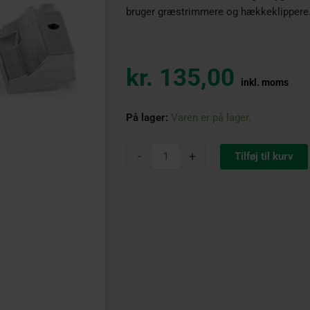
bruger græstrimmere og hækkeklippere.
kr.
135,00
inkl. moms
STIHL
På lager:
Varen er på lager.
Vægte
AR
-
+
Tilføj til kurv
batteri
antal