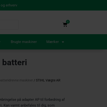
 og erhverv
0
Kurv
Brugte maskiner
Mærker
batteri
 batteridrevne maskiner
/ STIHL Vægte AR
nbringelse på adapter AP til forbedring af
i. Kan varmt anbefales til dig, som