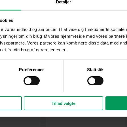
Detaljer
ookies
se vores indhold og annoncer, til at vise dig funktioner til sociale
oplysninger om din brug af vores hjemmeside med vores partnere i
ysepartnere. Vores partnere kan kombinere disse data med andr
et fra din brug af deres tjenester.
Current
price
is:
00.
kr. 3.399,00.
Præferencer
Statistik
Tillad valgte