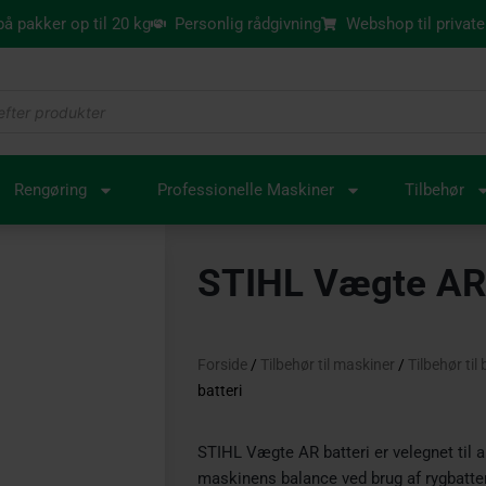
 på pakker op til 20 kg
Personlig rådgivning
Webshop til private
Rengøring
Professionelle Maskiner
Tilbehør
STIHL Vægte AR 
Forside
/
Tilbehør til maskiner
/
Tilbehør til
batteri
STIHL Vægte AR batteri er velegnet til a
maskinens balance ved brug af rygbatter