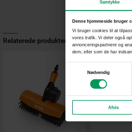
Samtykke
Denne hjemmeside bruger c
Vi bruger cookies til at tilpas
vores trafik. Vi deler også 
Relaterede produkter
annonceringspartnere og anal
dem, eller som de har indsaml
Original
price
was:
Samtykkevalg
kr. 3.550,
Nødvendig
Afvis