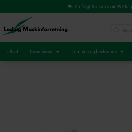
Gå
Fri fragt for køb over 499 kr.
til
indholdet
Products
search
Tilbud
Græsplæne
Trimning og beskæring