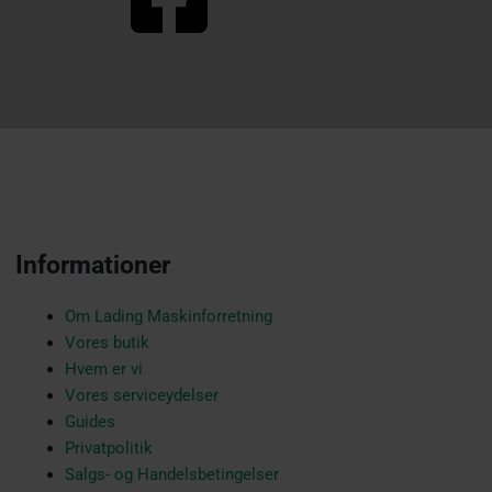
a
c
e
Informationer
b
Om Lading Maskinforretning
Vores butik
Hvem er vi
o
Vores serviceydelser
Guides
Privatpolitik
Salgs- og Handelsbetingelser