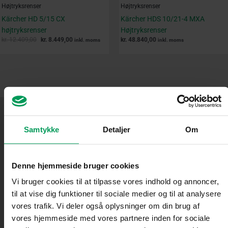
Højtryksrenser
Højtryksrenser
Kärcher HD 5/15 CX
Kärcher HDS 10/21-4 MXA
højtryksrenser
Højtryksrenser
kr.
12.409,00
kr.
8.449,00
kr.
48.840,00
inkl. moms
inkl. moms
Samtykke
Detaljer
Om
Denne hjemmeside bruger cookies
Vi bruger cookies til at tilpasse vores indhold og annoncer,
til at vise dig funktioner til sociale medier og til at analysere
vores trafik. Vi deler også oplysninger om din brug af
vores hjemmeside med vores partnere inden for sociale