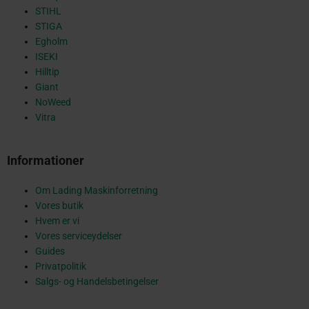
s
STIHL
STIGA
Egholm
q
ISEKI
Hilltip
Giant
NoWeed
u
Vitra
Informationer
a
Om Lading Maskinforretning
Vores butik
r
Hvem er vi
Vores serviceydelser
Guides
Privatpolitik
e
Salgs- og Handelsbetingelser