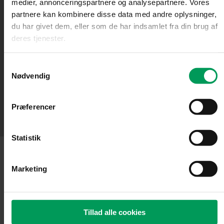
medier, annonceringspartnere og analysepartnere. Vores
partnere kan kombinere disse data med andre oplysninger,
du har givet dem, eller som de har indsamlet fra din brug af
deres tjenester.
Samtykkevalg
Nødvendig
F
Præferencer
a
Statistik
c
Marketing
Kontakt
e
Tillad alle cookies
Kontakt