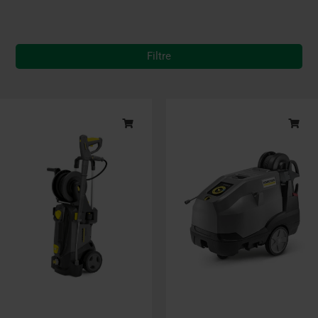
Filtre
Original
Current
price
price
was:
is:
kr. 12.409,00.
kr. 8.449,00.