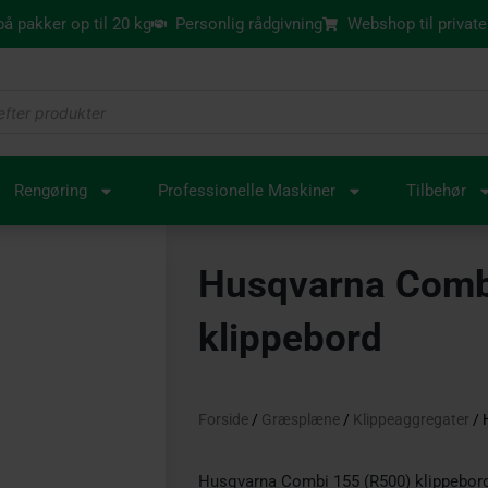
 på pakker op til 20 kg
Personlig rådgivning
Webshop til private
Rengøring
Professionelle Maskiner
Tilbehør
Husqvarna Comb
klippebord
Forside
/
Græsplæne
/
Klippeaggregater
/ 
Husqvarna Combi 155 (R500) klippebord