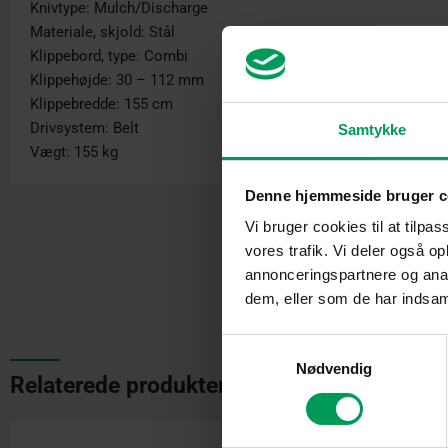
Knivtype: Mulch/Discharge
Materiale, skjold: Stål
Klippebord, type: Combi
Klippehøjde: 30 – 112 mm
Klippebredde: 155 cm
Drivsystem: Belt
Samtykke
Vægt: 155 kg
Denne hjemmeside bruger c
Vi bruger cookies til at tilpas
vores trafik. Vi deler også 
annonceringspartnere og anal
dem, eller som de har indsaml
Samtykkevalg
Nødvendig
Relaterede produkter