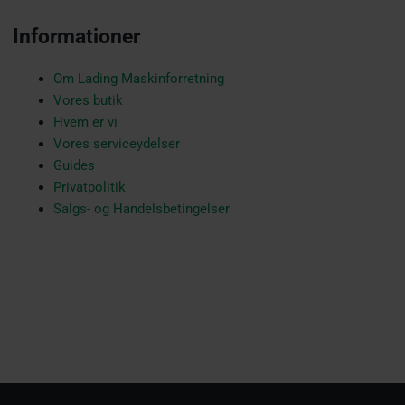
e
Informationer
b
Om Lading Maskinforretning
Vores butik
Hvem er vi
o
Vores serviceydelser
Guides
Privatpolitik
o
Salgs- og Handelsbetingelser
k
-