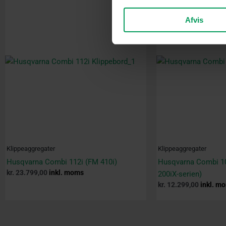
Afvis
Klippeaggregater
Klippeaggregater
Husqvarna Combi 112i (FM 410i)
Husqvarna Combi 10
kr.
23.799,00
inkl. moms
200iX-serien)
kr.
12.299,00
inkl. m