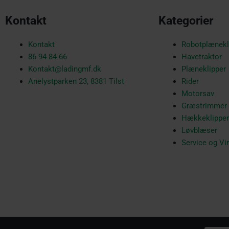
Kontakt
Kategorier
Kontakt
Robotplænekl
86 94 84 66
Havetraktor
Kontakt@ladingmf.dk
Plæneklipper
Anelystparken 23, 8381 Tilst
Rider
Motorsav
Græstrimmer
Hækkeklipper
Løvblæser
Service og Vi