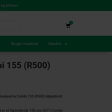
 og erhverv
0
Kurv
Brugte maskiner
Mærker
i 155 (R500)
Husqvarna Combi 155 (R500) klippebord
 er et højtydende 155 cm (61″) Combi-