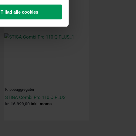
Tillad alle cookies
Klippeaggregater
STIGA Combi Pro 110 Q PLUS
kr.
16.999,00
inkl. moms