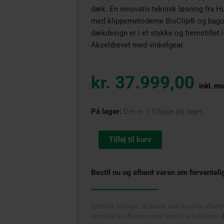
dæk. En innovativ teknisk løsning fra 
med klippemetoderne BioClip® og bagud
dækdesign er i et stykke og fremstillet
Akseldrevet med vinkelgear.
kr.
37.999,00
inkl. m
Husqvarna
På lager:
Der er 1 tilbage på lager.
Combi
155
Tilføj til kurv
(R500)
klippebord
antal
Bestil nu og afhent varen om forventeli
Bemærk venligst, at denne vare kun kan afhente
er muligt at afhente ordrer inden for butikkens