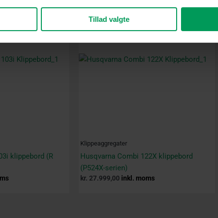
Tillad valgte
Klippeaggregater
3i klippebord (R
Husqvarna Combi 122X klippebord
(P524X-serien)
oms
kr.
27.999,00
inkl. moms