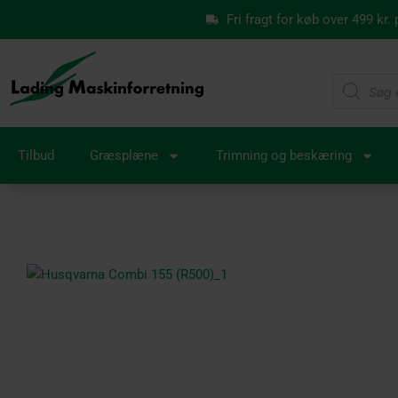
Gå
Fri fragt for køb over 499 kr.
til
indholdet
Products
search
Tilbud
Græsplæne
Trimning og beskæring