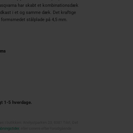
Husqvarna har skabt et kombinationsdæk
kast i et og samme dæk. Det kraftige
 i formsmedet stålplade på 4,5 mm.
oms
gt 1-5 hverdage.
s i butikken: Anelystparken 23, 8381 Tilst. Det
åbningstider
, eller senere efter forudgående