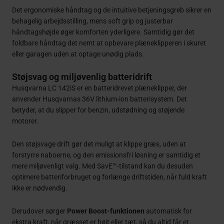
Det ergonomiske håndtag og de intuitive betjeningsgreb sikrer en
behagelig arbejdsstilling, mens soft grip og justerbar
håndtagshøjde øger komforten yderligere. Samtidig gør det
foldbare håndtag det nemt at opbevare plæneklipperen i skuret
eller garagen uden at optage unødig plads.
Støjsvag og miljøvenlig batteridrift
Husqvarna LC 142iS er en batteridrevet plæneklipper, der
anvender Husqvarnas 36V lithium-ion batterisystem. Det
betyder, at du slipper for benzin, udstødning og støjende
motorer.
Den støjsvage drift gør det muligt at klippe græs, uden at
forstyrre naboerne, og den emissionsfri løsning er samtidig et
mere miljøvenligt valg. Med SavE™-tilstand kan du desuden
optimere batteriforbruget og forlænge driftstiden, når fuld kraft
ikke er nødvendig.
Derudover sørger
Power Boost-funktionen
automatisk for
ekstra kraft, når græsset er højt eller tæt, så du altid får et