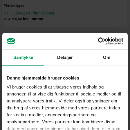
Plæneklipper
STIHL RM 2 RT Plæneklipper
inkl. moms
kr.
4.350,00
Original
Current
price
price
was:
is:
kr. 5.899,00.
kr. 4.999,00.
Samtykke
Detaljer
Om
Denne hjemmeside bruger cookies
Vi bruger cookies til at tilpasse vores indhold og
annoncer, til at vise dig funktioner til sociale medier og til
at analysere vores trafik. Vi deler også oplysninger om
din brug af vores hjemmeside med vores partnere inden
for sociale medier, annonceringspartnere og
analysepartnere. Vores partnere kan kombinere disse
data med andre oplysninger, du har givet dem, eller som