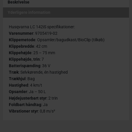
Beskrivelse
Yderligere information
Husqvarna LC 142iS specifikationer:
Varenummer
: 9705419-02
Klippemetode
: Opsamler/bagudkast/BioClip (tilkøb)
Klippebredde
: 42 cm
Klippehøjde
: 25 – 75 mm
Klippehøjde, trin
: 7
Batterispænding
: 36 V
Træk
: Selvkørende, én hastighed
Trækhjul
: Bag
Hastighed
: 4 km/t
Opsamler
: Ja – 50 L
Højdejusterbart styr
: 2 trin
Foldbart håndtag
: Ja
Vibrationer styr
: 0,8 m/s²