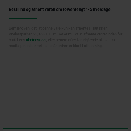
inkl.
batteri
Bestil nu og afhent varen om forventeligt 1-5 hverdage.
og
oplader
antal
Bemærk venligst, at denne vare kun kan afhentes i butikken:
Anelystparken 23, 8381 Tilst. Det er muligt at afhente ordrer inden for
butikkens
åbningstider
, eller senere efter forudgående aftale. Du
modtager en bekræftelse når ordren er klar til afhentning.