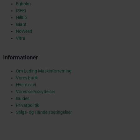
Egholm
q
ISEKI
Hilltip
Giant
NoWeed
u
Vitra
Informationer
a
Om Lading Maskinforretning
Vores butik
r
Hvem er vi
Vores serviceydelser
Guides
Privatpolitik
e
Salgs- og Handelsbetingelser