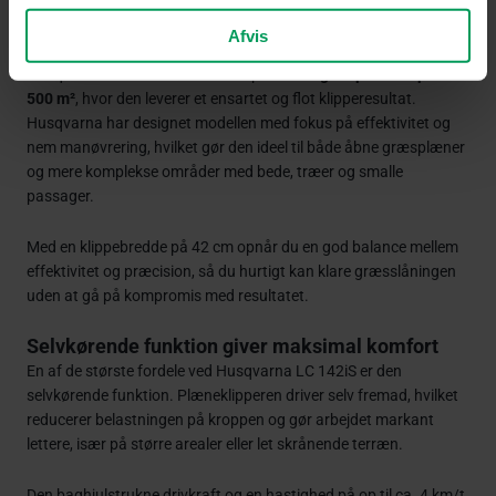
Afvis
Ideel til små og mellemstore haver
Husqvarna LC 142iS er udviklet specifikt til
græsplæner op til ca.
500 m²
, hvor den leverer et ensartet og flot klipperesultat.
Husqvarna har designet modellen med fokus på effektivitet og
nem manøvrering, hvilket gør den ideel til både åbne græsplæner
og mere komplekse områder med bede, træer og smalle
passager.
Med en klippebredde på 42 cm opnår du en god balance mellem
effektivitet og præcision, så du hurtigt kan klare græsslåningen
uden at gå på kompromis med resultatet.
Selvkørende funktion giver maksimal komfort
En af de største fordele ved Husqvarna LC 142iS er den
selvkørende funktion. Plæneklipperen driver selv fremad, hvilket
reducerer belastningen på kroppen og gør arbejdet markant
lettere, især på større arealer eller let skrånende terræn.
Den baghjulstrukne drivkraft og en hastighed på op til ca. 4 km/t