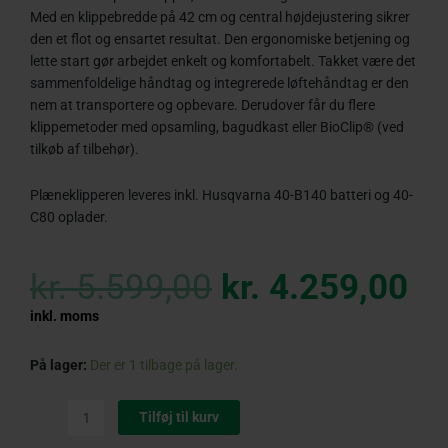
Med en klippebredde på 42 cm og central højdejustering sikrer
den et flot og ensartet resultat. Den ergonomiske betjening og
lette start gør arbejdet enkelt og komfortabelt. Takket være det
sammenfoldelige håndtag og integrerede løftehåndtag er den
nem at transportere og opbevare. Derudover får du flere
klippemetoder med opsamling, bagudkast eller BioClip® (ved
tilkøb af tilbehør).
Plæneklipperen leveres inkl. Husqvarna 40-B140 batteri og 40-
C80 oplader.
Original
Cu
price
pr
kr.
5.599,00
kr.
4.259,00
was:
is:
kr. 5.599,00.
kr
inkl. moms
Husqvarna
På lager:
Der er 1 tilbage på lager.
LC
142iS
Tilføj til kurv
Plæneklipper