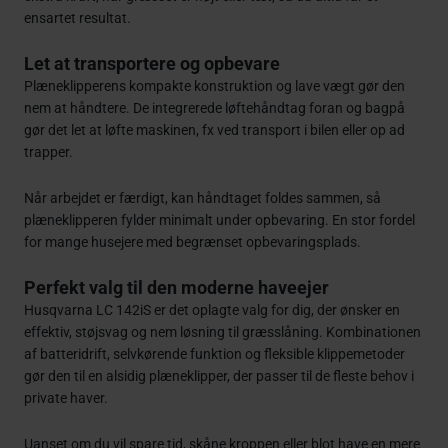
ensartet resultat.
Let at transportere og opbevare
Plæneklipperens kompakte konstruktion og lave vægt gør den
nem at håndtere. De integrerede løftehåndtag foran og bagpå
gør det let at løfte maskinen, fx ved transport i bilen eller op ad
trapper.
Når arbejdet er færdigt, kan håndtaget foldes sammen, så
plæneklipperen fylder minimalt under opbevaring. En stor fordel
for mange husejere med begrænset opbevaringsplads.
Perfekt valg til den moderne haveejer
Husqvarna LC 142iS er det oplagte valg for dig, der ønsker en
effektiv, støjsvag og nem løsning til græsslåning. Kombinationen
af batteridrift, selvkørende funktion og fleksible klippemetoder
gør den til en alsidig plæneklipper, der passer til de fleste behov i
private haver.
Uanset om du vil spare tid, skåne kroppen eller blot have en mere