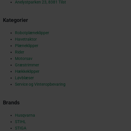
b
Anelystparken 23, 8381 Tilst
Kategorier
o
Robotplæneklipper
Havetraktor
o
Plæneklipper
Rider
Motorsav
Græstrimmer
k
Hækkeklipper
Løvblæser
Service og Vinteropbevaring
-
Brands
s
Husqvarna
STIHL
STIGA