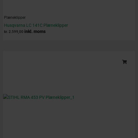
Plæneklipper
Husqvarna LC 141C Plæneklipper
inkl. moms
kr.
2.599,00
Original
Current
price
price
was:
is:
kr. 7.450,00.
kr. 6.599,00.