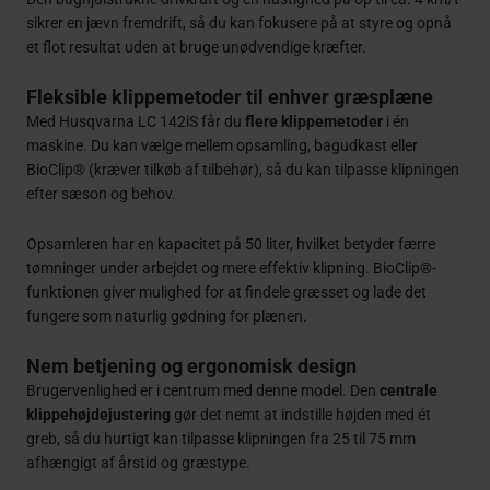
sikrer en jævn fremdrift, så du kan fokusere på at styre og opnå
et flot resultat uden at bruge unødvendige kræfter.
Fleksible klippemetoder til enhver græsplæne
Med Husqvarna LC 142iS får du
flere klippemetoder
i én
maskine. Du kan vælge mellem opsamling, bagudkast eller
BioClip® (kræver tilkøb af tilbehør), så du kan tilpasse klipningen
efter sæson og behov.
Opsamleren har en kapacitet på 50 liter, hvilket betyder færre
tømninger under arbejdet og mere effektiv klipning. BioClip®-
funktionen giver mulighed for at findele græsset og lade det
fungere som naturlig gødning for plænen.
Nem betjening og ergonomisk design
Brugervenlighed er i centrum med denne model. Den
centrale
klippehøjdejustering
gør det nemt at indstille højden med ét
greb, så du hurtigt kan tilpasse klipningen fra 25 til 75 mm
afhængigt af årstid og græstype.