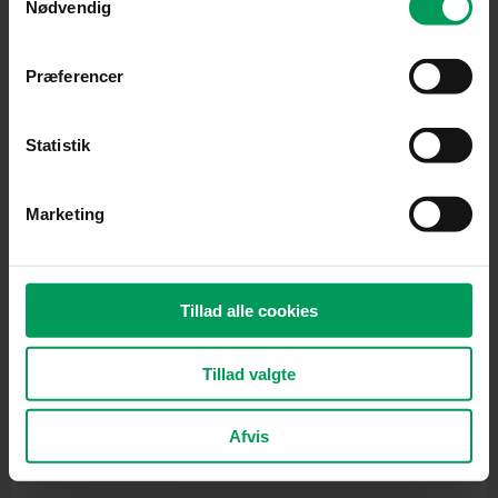
Nødvendig
Præferencer
Statistik
Marketing
Havetraktor
STIGA Tornado 5108
inkl. moms
kr.
24.999,00
kr.
16.499,00
Tillad alle cookies
Original
Current
Tillad valgte
price
price
was:
is:
kr. 44.999,00.
kr. 43.499,00.
Afvis