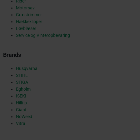
o
Rider
Motorsav
Græstrimmer
k
Hækkeklipper
Løvblæser
Service og Vinteropbevaring
-
Brands
s
Husqvarna
STIHL
STIGA
Egholm
q
ISEKI
Hilltip
Giant
NoWeed
u
Vitra