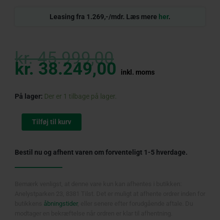
Leasing fra 1.269,-/mdr. Læs mere
her
.
Original
Current
price
price
kr.
45.999,00
was:
is:
kr.
38.249,00
kr. 45.999,00.
kr. 38.249,00
inkl. moms
Husqvarna
På lager:
Der er 1 tilbage på lager.
TS
100i
Tilføj til kurv
Havetraktor
antal
Bestil nu og afhent varen om forventeligt 1-5 hverdage.
Bemærk venligst, at denne vare kun kan afhentes i butikken:
Anelystparken 23, 8381 Tilst. Det er muligt at afhente ordrer inden for
butikkens
åbningstider
, eller senere efter forudgående aftale. Du
modtager en bekræftelse når ordren er klar til afhentning.