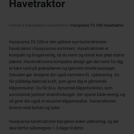
Havetraktor
Forside
/
Græsplæne
/
Havetraktor
/ Husqvarna TS 100i Havetraktor
Husqvarna TS 100i er den splinter nye batteridrevene
havetraktor i Husqvarnas sortiment. Havetraktoren er
kompakt og brugervenlig, så du nemt og enkelt kan pleje større
plæner. Havetraktorens kompakte design gør det nemt for dig,
at køre rund på græsplænen og igennem smalle passager.
Desuden gør designet det også nemmere ift. opbevaring. Du
får pålidelig elektrisk kraft, som giver dig et glimrende
klipperesultat. Du får bl.a. dynamisk klippefunktion, som
automatisk justerer strømforbruget. Det sparer både energi, og
så giver det også et ensartet klipperesultat. Havetraktoren
leveres med batteri og lader.
Husqvarna havetraktorer klargøres inden udlevering, og der
skal derfor påberegnes 1-3 dage til dette.