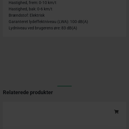
Hastighed, frem: 0-10 km/t
Hastighed, bak: 0-6 km/t
Brændstof: Elektrisk
Garanteret lydeffektniveau (LWA): 100 dB(A)
Lydniveau ved brugerens øre: 83 dB(A)
Relaterede produkter
Original
Current
price
price
was:
is:
kr. 34.999,00.
kr. 30.000,00.