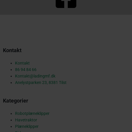
a
c
Kontakt
e
Kontakt
86 94 84 66
Kontakt@ladingmf.dk
b
Anelystparken 23, 8381 Tilst
Kategorier
o
Robotplæneklipper
Havetraktor
Plæneklipper