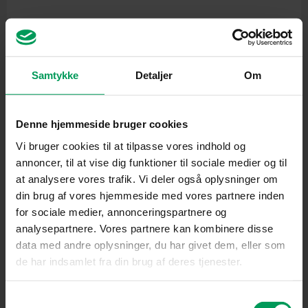
Samtykke
Detaljer
Om
Denne hjemmeside bruger cookies
Vi bruger cookies til at tilpasse vores indhold og
Havetraktor
annoncer, til at vise dig funktioner til sociale medier og til
STIGA Tornado 598e
at analysere vores trafik. Vi deler også oplysninger om
inkl. moms
kr.
34.999,00
kr.
30.000,00
din brug af vores hjemmeside med vores partnere inden
for sociale medier, annonceringspartnere og
analysepartnere. Vores partnere kan kombinere disse
Original
Current
data med andre oplysninger, du har givet dem, eller som
price
price
was:
is:
de har indsamlet fra din brug af deres tjenester.
kr. 24.999,00.
kr. 16.499,00.
Samtykkevalg