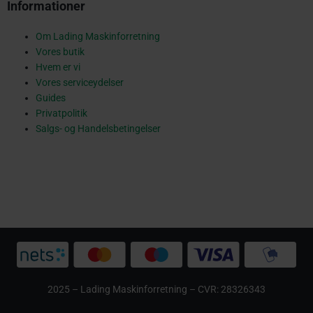
Informationer
a
Om Lading Maskinforretning
Vores butik
r
Hvem er vi
Vores serviceydelser
Guides
Privatpolitik
e
Salgs- og Handelsbetingelser
2025 – Lading Maskinforretning – CVR: 28326343