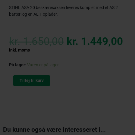
STIHL ASA 20 beskæresaksen leveres komplet med et AS 2
batteri og en AL 1 oplader.
Original
Cu
price
pr
kr.
1.650,00
kr.
1.449,00
was:
is:
kr. 1.650,00.
kr
inkl. moms
STIHL
På lager:
Varen er på lager.
ASA
20
Tilføj til kurv
Beskæresaks
Sæt
antal
Du kunne også være interesseret i...