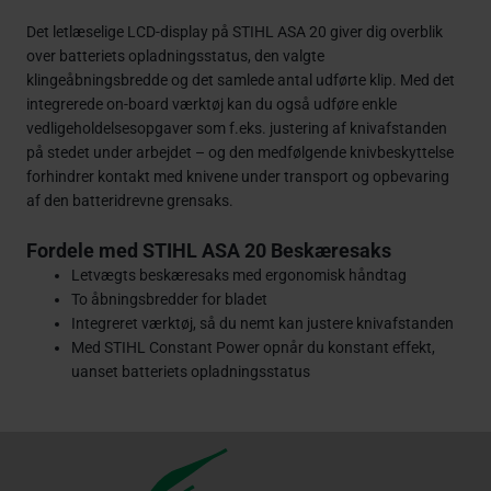
Det letlæselige LCD-display på STIHL ASA 20 giver dig overblik
over batteriets opladningsstatus, den valgte
klingeåbningsbredde og det samlede antal udførte klip. Med det
integrerede on-board værktøj kan du også udføre enkle
vedligeholdelsesopgaver som f.eks. justering af knivafstanden
på stedet under arbejdet – og den medfølgende knivbeskyttelse
forhindrer kontakt med knivene under transport og opbevaring
af den batteridrevne grensaks.
Fordele med STIHL ASA 20 Beskæresaks
Letvægts beskæresaks med ergonomisk håndtag
To åbningsbredder for bladet
Integreret værktøj, så du nemt kan justere knivafstanden
Med STIHL Constant Power opnår du konstant effekt,
uanset batteriets opladningsstatus