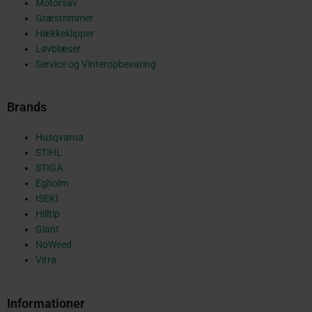
Motorsav
Græstrimmer
k
Hækkeklipper
Løvblæser
Service og Vinteropbevaring
-
Brands
s
Husqvarna
STIHL
STIGA
Egholm
q
ISEKI
Hilltip
Giant
NoWeed
u
Vitra
Informationer