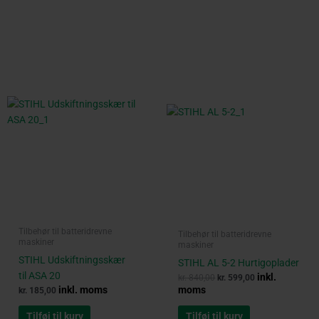
Original
Current
price
price
was:
is:
kr. 840,00.
kr. 599,00.
Tilbehør til batteridrevne
Tilbehør til batteridrevne
maskiner
maskiner
STIHL Udskiftningsskær
STIHL AL 5-2 Hurtigoplader
til ASA 20
inkl.
kr.
840,00
kr.
599,00
inkl. moms
moms
kr.
185,00
Tilføj til kurv
Tilføj til kurv