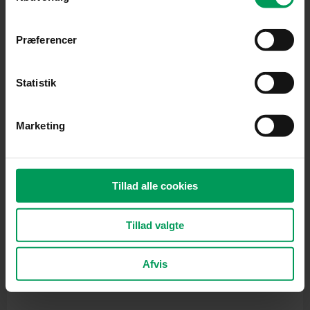
Præferencer
Beskæresakse
ARS CAM-24PRO Beskæresav
Statistik
inkl. moms
kr.
465,00
Marketing
Tillad alle cookies
Tillad valgte
Afvis