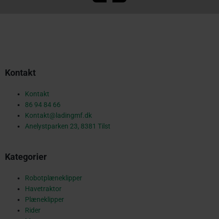
a
c
Kontakt
e
Kontakt
86 94 84 66
Kontakt@ladingmf.dk
b
Anelystparken 23, 8381 Tilst
Kategorier
o
Robotplæneklipper
Havetraktor
o
Plæneklipper
Rider