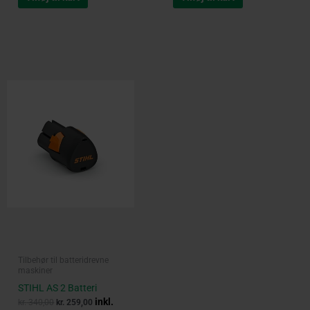
Original
Current
price
price
was:
is:
kr. 340,00.
kr. 259,00.
Tilbehør til batteridrevne
maskiner
STIHL AS 2 Batteri
inkl.
kr.
340,00
kr.
259,00