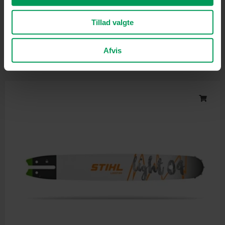
Tillad valgte
Tilbehør til motorsave
Husqvarna Sværd X-Force 38 cm | .325″ | 1,3 mm
inkl. moms
kr.
459,00
Afvis