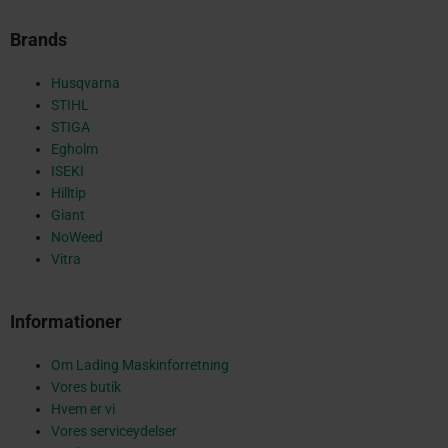
-
Brands
s
Husqvarna
STIHL
STIGA
Egholm
q
ISEKI
Hilltip
Giant
NoWeed
u
Vitra
Informationer
a
Om Lading Maskinforretning
Vores butik
r
Hvem er vi
Vores serviceydelser