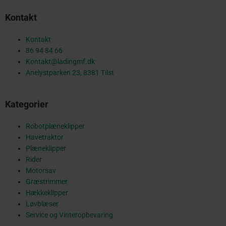
c
Kontakt
e
Kontakt
86 94 84 66
Kontakt@ladingmf.dk
b
Anelystparken 23, 8381 Tilst
Kategorier
o
Robotplæneklipper
Havetraktor
o
Plæneklipper
Rider
Motorsav
Græstrimmer
k
Hækkeklipper
Løvblæser
Service og Vinteropbevaring