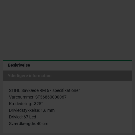
|
67
led
|
40
cm
antal
Beskrivelse
Yderligere information
STIHL Savkæde RM 67 specifikationer
Varenummer: ST36860000067
Kædedeling: .325″
Drivledstykkelse: 1,6 mm
Drivled: 67 Led
Sværdlængde: 40 cm