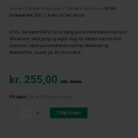
Forside
/
Tilbehør til maskiner
/
Tilbehør til motorsave
/ STIHL
Savkæde RM .325″ | 1,6 mm | 67 led | 40 cm
STIHL Savkæde RM 67 er en rigtig god komfortkæde med lave
vibrationer, blød gang og ingen slag når kæden sættes mod
stammen. Ideel universalkæde med høj sikkerhed og
skæreeffekt. passer på 40 cm i sværd.
kr.
255,00
inkl. moms
STIHL
På lager:
Der er 2 tilbage på lager.
Savkæde
RM
-
+
Tilføj til kurv
.325"
|
1,6
mm