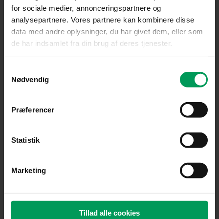
for sociale medier, annonceringspartnere og
analysepartnere. Vores partnere kan kombinere disse
data med andre oplysninger, du har givet dem, eller som
Tilbehør til motorsave
de har indsamlet fra din brug af deres tjenester.
Husqvarna C33 X-CUT 64 | .325″ | 1,3 mm | 38 cm
inkl. moms
kr.
229,00
Samtykkevalg
Nødvendig
Præferencer
Statistik
Marketing
Tillad alle cookies