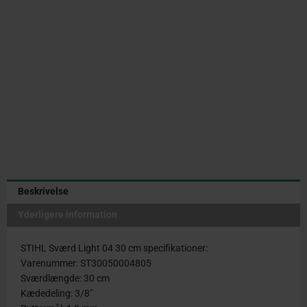
30
cm
|
3/8"
|
1,3
mm
antal
Beskrivelse
Yderligere information
STIHL Sværd Light 04 30 cm specifikationer:
Varenummer: ST30050004805
Sværdlængde: 30 cm
Kædedeling: 3/8″