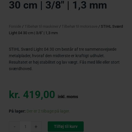
30 cm | 3/8″ | 1,3 mm
Forside
/
Tilbehør til maskiner
/
Tilbehør til motorsave
/ STIHL Sværd
Light 04 30 cm | 3/8″ | 1,3 mm
STIHL Sværd Light 04 30 cm består af tre sammensvejsede
metalplader, hvoraf den midterste er kraftigt udhulet.
Resultatet er høj stabilitet og lav vægt. Fås med lille eller stort
sværdhoved.
kr.
419,00
inkl. moms
STIHL
På lager:
Der er 2 tilbage på lager.
Sværd
Light
-
+
Tilføj til kurv
04