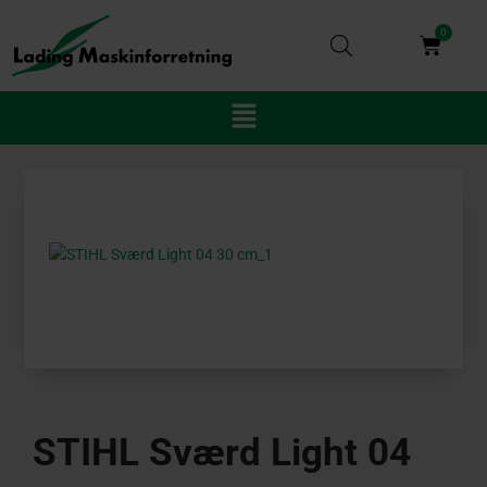
Gå
til
0
Kurv
indholdet
Main
Menu
STIHL Sværd Light 04