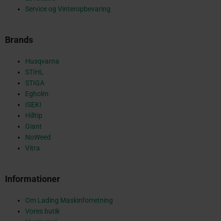
Service og Vinteropbevaring
-
Brands
s
Husqvarna
STIHL
STIGA
Egholm
q
ISEKI
Hilltip
Giant
NoWeed
u
Vitra
Informationer
a
Om Lading Maskinforretning
Vores butik