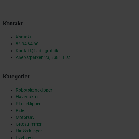
c
Kontakt
e
Kontakt
86 94 84 66
Kontakt@ladingmf.dk
b
Anelystparken 23, 8381 Tilst
Kategorier
o
Robotplæneklipper
Havetraktor
o
Plæneklipper
Rider
Motorsav
Græstrimmer
k
Hækkeklipper
Løvblæser