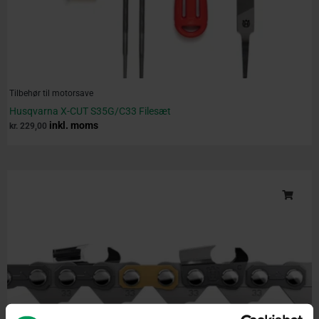
Tilbehør til motorsave
Husqvarna X-CUT S35G/C33 Filesæt
inkl. moms
kr.
229,00