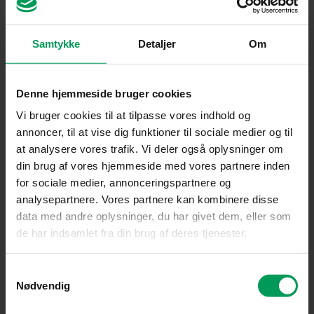
Samtykke
Detaljer
Om
Tilbehør til motorsave
Denne hjemmeside bruger cookies
Husqvarna C33 X-CUT 64 | .325″ | 1,3 mm | 38 cm
inkl. moms
kr.
229,00
Vi bruger cookies til at tilpasse vores indhold og
annoncer, til at vise dig funktioner til sociale medier og til
at analysere vores trafik. Vi deler også oplysninger om
din brug af vores hjemmeside med vores partnere inden
for sociale medier, annonceringspartnere og
analysepartnere. Vores partnere kan kombinere disse
data med andre oplysninger, du har givet dem, eller som
de har indsamlet fra din brug af deres tjenester.
Samtykkevalg
Nødvendig