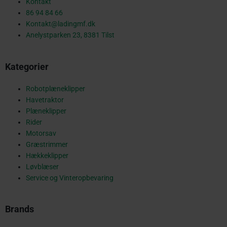
e
Kontakt
86 94 84 66
Kontakt@ladingmf.dk
b
Anelystparken 23, 8381 Tilst
Kategorier
o
Robotplæneklipper
Havetraktor
o
Plæneklipper
Rider
Motorsav
Græstrimmer
k
Hækkeklipper
Løvblæser
Service og Vinteropbevaring
-
Brands