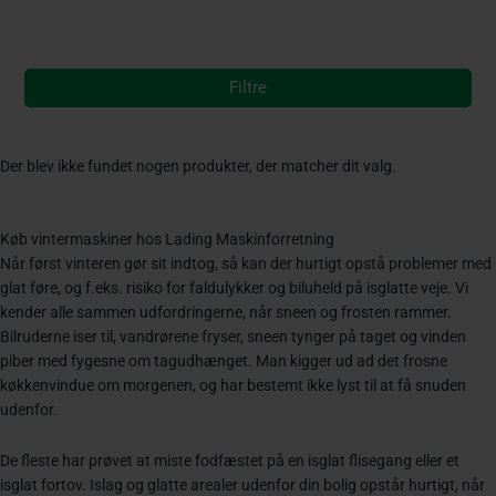
Filtre
Der blev ikke fundet nogen produkter, der matcher dit valg.
Køb vintermaskiner hos Lading Maskinforretning
Når først vinteren gør sit indtog, så kan der hurtigt opstå problemer med
glat føre, og f.eks. risiko for faldulykker og biluheld på isglatte veje. Vi
kender alle sammen udfordringerne, når sneen og frosten rammer.
Bilruderne iser til, vandrørene fryser, sneen tynger på taget og vinden
piber med fygesne om tagudhænget. Man kigger ud ad det frosne
køkkenvindue om morgenen, og har bestemt ikke lyst til at få snuden
udenfor.
De fleste har prøvet at miste fodfæstet på en isglat flisegang eller et
isglat fortov. Islag og glatte arealer udenfor din bolig opstår hurtigt, når