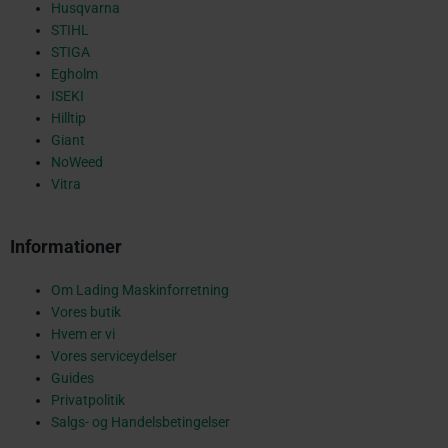
s
Husqvarna
STIHL
STIGA
Egholm
q
ISEKI
Hilltip
Giant
NoWeed
u
Vitra
Informationer
a
Om Lading Maskinforretning
Vores butik
r
Hvem er vi
Vores serviceydelser
Guides
Privatpolitik
e
Salgs- og Handelsbetingelser