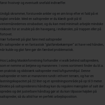
først frostvejr og eventuelt snefald indtræffer.
Undgå skrammer, forstuvede ankler og en øm krop efter et fald på et
isglat område. Med en saltspreder er du klædt godt på til
vintermånedernes strabadser, og du kan med minimalt arbejde mindske
risikoen for at snuble på din havegang, i indkørslen, på trappen eller på
fortovet.
Vær forberedt på glat føre med saltspreder
En saltspreder er en fantastisk ”glatførebekæmper” at have ved hånden,
når kulde og glat føre gør din færdsel problematisk.
Hos Lading Maskinforretning forhandler vi walk behind saltspredere,
som er nemme at betjene og manøvrere. I vores sortiment finder du bl.a.
en praktisk og slidstærk saltspreder med luftgummihjul. Denne
saltspreder er nem at manøvrere rundt i ethvert terræn, og har en
lastningskapacitet på 22 liter og et spredningsområde på op til 3 meter.
Direkte på saltsprederens håndtag kan du regulere mængden af salt der
spredes og det justerbare håndtag gør at du kan tilpasse højden på
saltspreder, så du altid har en perfekt arbejdsposition.