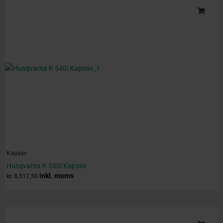
Kapsav
Husqvarna K 540i Kapsav
inkl. moms
kr.
8.517,50
Original
Current
price
price