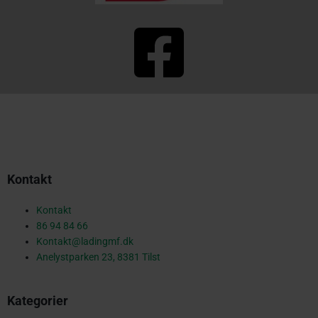
F
a
c
Kontakt
e
Kontakt
86 94 84 66
Kontakt@ladingmf.dk
b
Anelystparken 23, 8381 Tilst
Kategorier