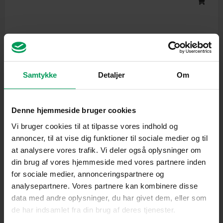
was:
is:
kr. 10.950,00.
kr. 10.249,00.
Samtykke
Detaljer
Om
Denne hjemmeside bruger cookies
Vi bruger cookies til at tilpasse vores indhold og
annoncer, til at vise dig funktioner til sociale medier og til
Kapsav
at analysere vores trafik. Vi deler også oplysninger om
STIHL TSA 500 Skæremaskine
din brug af vores hjemmeside med vores partnere inden
inkl. moms
kr.
10.950,00
kr.
10.249,00
for sociale medier, annonceringspartnere og
analysepartnere. Vores partnere kan kombinere disse
data med andre oplysninger, du har givet dem, eller som
Original
Current
de har indsamlet fra din brug af deres tjenester.
price
price
was:
is: