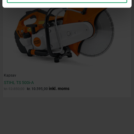
Kapsav
STIHL TS 500i-A
inkl. moms
kr.
12.850,00
kr.
10.595,00