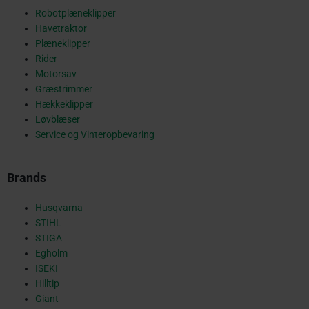
o
Robotplæneklipper
Havetraktor
o
Plæneklipper
Rider
Motorsav
Græstrimmer
k
Hækkeklipper
Løvblæser
Service og Vinteropbevaring
-
Brands
s
Husqvarna
STIHL
STIGA
Egholm
q
ISEKI
Hilltip
Giant