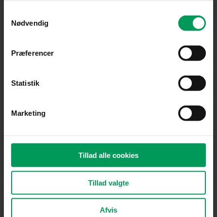
kr. 7.450,00.
kr. 6.309,00.
Samtykkevalg
Nødvendig
Præferencer
Statistik
Marketing
Kapsav
STIHL TSA 300 Skæremaskine
inkl. moms
kr.
7.450,00
kr.
6.309,00
Tillad alle cookies
Tillad valgte
Original
Current
price
price
was:
is:
Afvis
kr. 12.850,00.
kr. 10.595,00.