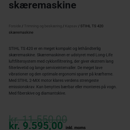
skæremaskine
Forside
/
Trimning og beskæring
/
Kapsav
/ STIHL TS 420
skæremaskine
STIHL TS 420 er en meget kompakt og lethåndterlig
skæremaskine. Skæremaskinen er udstyret med Long-Life
luftfiltersystem med cyklonfiltrering, der giver ekstrem lang
filterlevetid og lange serviceintervaller. De meget lave
vibrationer og den optimale ergonomi sparer på kræfterne.
Med STIHL 2-MIX motor klares verdens strengeste
emissionskrav. Kan benyttes bærbar eller monteres på vogn.
Med fiberskive og diamantskive.
Current
Original
price
price
kr.
11.550,00
is:
was:
kr.
9.595,00
inkl. moms